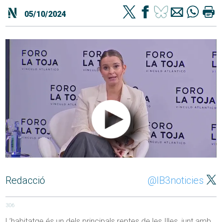
05/10/2024
Redacció
@IB3noticies
306
L’habitatge és un dels principals reptes de les Illes, junt amb