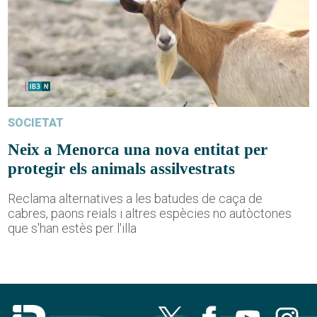
SOCIETAT
Neix a Menorca una nova entitat per
protegir els animals assilvestrats
Reclama alternatives a les batudes de caça de
cabres, paons reials i altres espècies no autòctones
que s'han estès per l'illa