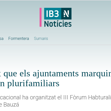
ssa
Formentera
Sumaris
x que els ajuntaments marqui
en plurifamiliars
acacional ha organitzat el III Fòrum Habtura
e Bauzá