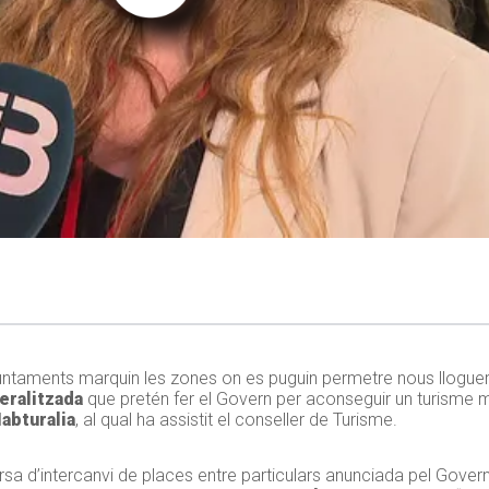
juntaments marquin les zones on es puguin permetre nous lloguers t
eralitzada
que pretén fer el Govern per aconseguir un turisme mé
abturalia
, al qual ha assistit el conseller de Turisme.
rsa d’intercanvi de places entre particulars anunciada pel Gover