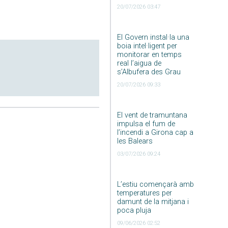
20/07/2026 03:47
El Govern instal·la una
boia intel·ligent per
monitorar en temps
real l’aigua de
s’Albufera des Grau
20/07/2026 09:33
El vent de tramuntana
impulsa el fum de
l’incendi a Girona cap a
les Balears
03/07/2026 09:24
L’estiu començarà amb
temperatures per
damunt de la mitjana i
poca pluja
09/06/2026 02:52