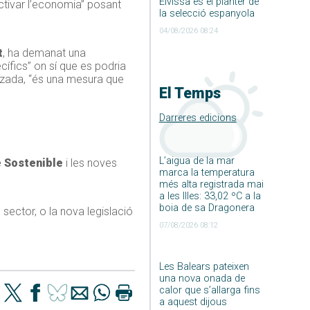
Eivissa és el planter de
activar l’economia” posant
la selecció espanyola
04/08/2026 08:24
t
, ha demanat una
cífics” on sí que es podria
alitzada, “és una mesura que
El Temps
Darreres edicions
L’aigua de la mar
e Sostenible
i les noves
marca la temperatura
més alta registrada mai
a les Illes: 33,02 ºC a la
boia de sa Dragonera
 sector, o la nova legislació
07/08/2026 08:12
Les Balears pateixen
una nova onada de
calor que s’allarga fins
a aquest dijous