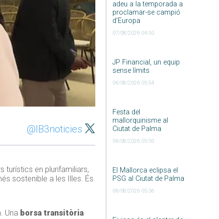
adeu a la temporada a
proclamar-se campió
d’Europa
07/08/2026 04:50
JP Financial, un equip
sense límits
06/08/2026 05:54
Festa del
mallorquinisme al
@IB3noticies
Ciutat de Palma
06/08/2026 05:50
urístics en plurifamiliars,
El Mallorca eclipsa el
s sostenible a les Illes. És
PSG al Ciutat de Palma
06/08/2026 05:36
n. Una
borsa transitòria