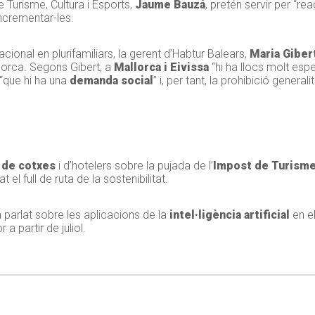
 Turisme, Cultura i Esports,
Jaume Bauzá
, pretén servir per “re
ncrementar-les.
cional en plurifamiliars, la gerent d’Habtur Balears,
Maria Giber
enorca. Segons Gibert, a
Mallorca i Eivissa
“hi ha llocs molt espe
 “que hi ha una
demanda social
” i, per tant, la prohibició gener
 de cotxes
i d’hotelers sobre la pujada de l’
Impost de Turism
el full de ruta de la sostenibilitat.
 parlat sobre les aplicacions de la
intel·ligència artificial
en el
a partir de juliol.