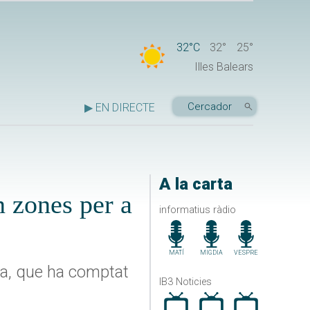
32°C
32°
25°
Illes Balears
▶ EN DIRECTE
A la carta
n zones per a
informatius ràdio
MATÍ
MIGDIA
VESPRE
lia, que ha comptat
IB3 Noticies