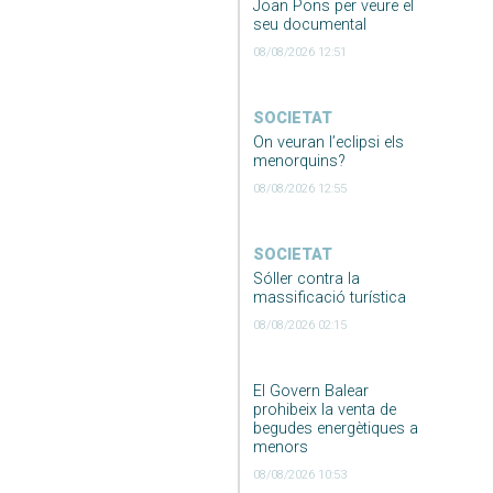
Joan Pons per veure el
seu documental
08/08/2026 12:51
SOCIETAT
On veuran l’eclipsi els
menorquins?
08/08/2026 12:55
SOCIETAT
Sóller contra la
massificació turística
08/08/2026 02:15
El Govern Balear
prohibeix la venta de
begudes energètiques a
menors
08/08/2026 10:53