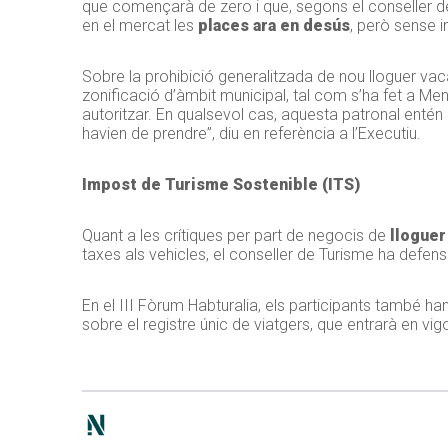
que començarà de zero i que, segons el conseller de
en el mercat les
places ara en desús
, però sense i
Sobre la prohibició generalitzada de nou lloguer vaca
zonificació d’àmbit municipal, tal com s’ha fet a M
autoritzar. En qualsevol cas, aquesta patronal entén
havien de prendre”, diu en referència a l’Executiu.
Impost de Turisme Sostenible (ITS)
Quant a les crítiques per part de negocis de
lloguer
taxes als vehicles, el conseller de Turisme ha defensat 
En el III Fòrum Habturalia, els participants també han
sobre el registre únic de viatgers, que entrarà en vigor 