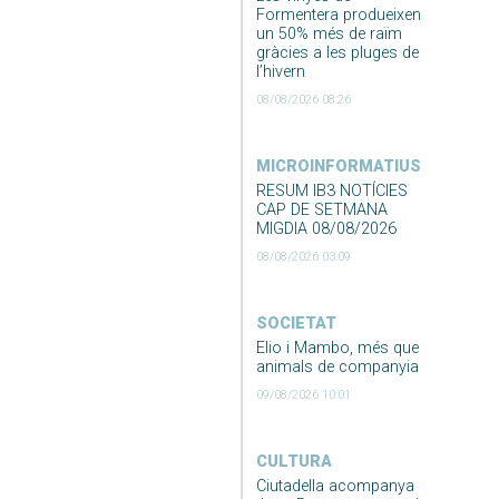
Formentera produeixen
un 50% més de raïm
gràcies a les pluges de
l’hivern
08/08/2026 08:26
MICROINFORMATIUS
RESUM IB3 NOTÍCIES
CAP DE SETMANA
MIGDIA 08/08/2026
08/08/2026 03:09
SOCIETAT
Elio i Mambo, més que
animals de companyia
09/08/2026 10:01
CULTURA
Ciutadella acompanya