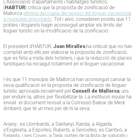
L’Associació d’apartaments i habitatges turístics,
(
HABTUR
) critica que la proposta de zonificació de
Mallorca
elimina del mapa del negoci del lloguer vacacional
a municipis importants
. Tot i això, consideren positiu que 11
pobles i llogarets hagin aconseguit ampliar els límits del
lloguer turístic en la modificació de la zonificació.
El president d’HABTUR,
Joan Miralles
,ha criticat que no han
comptat amb ells per elaborar la proposta de zonificació,
que es feta a mida dels hotelers, i que la reducció de places
turístiques ha recaigut totalment en el lloguer vacacional.
I és que 11 municipis de Mallorca han aconseguit canviar la
seva qualificació en la proposta de zonificació de lloguer
turístic aprovada inicialment pel
Consell de Mallorca
, uns
per endurir-la, altres per flexibilitzar-la. La institució insular ha
enviat el document revisat a la Comissió Balear de Medi
Ambient, que té un mes per dir-hi la seva.
Ariany; es Llombards, a Santanyí; Randa, a Algaida;
s’Esgleieta, a Esporles; Ruberts, a Sencelles; es Carritxó, a
Felanitx; i ses Coves, a Deià, surten de la llista de saturats i