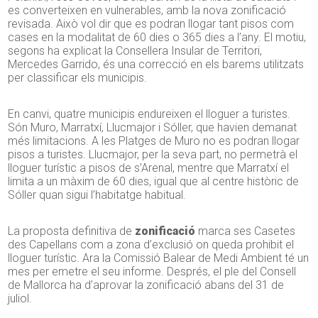
es converteixen en vulnerables, amb la nova zonificació
revisada. Això vol dir que es podran llogar tant pisos com
cases en la modalitat de 60 dies o 365 dies a l’any. El motiu,
segons ha explicat la Consellera Insular de Territori,
Mercedes Garrido, és una correcció en els barems utilitzats
per classificar els municipis.
En canvi, quatre municipis endureixen el lloguer a turistes.
Són Muro, Marratxí, Llucmajor i Sóller, que havien demanat
més limitacions. A les Platges de Muro no es podran llogar
pisos a turistes. Llucmajor, per la seva part, no permetrà el
lloguer turístic a pisos de s’Arenal, mentre que Marratxí el
limita a un màxim de 60 dies, igual que al centre històric de
Sóller quan sigui l’habitatge habitual.
La proposta definitiva de
zonificació
marca ses Casetes
des Capellans com a zona d’exclusió on queda prohibit el
lloguer turístic. Ara la Comissió Balear de Medi Ambient té un
mes per emetre el seu informe. Després, el ple del Consell
de Mallorca ha d’aprovar la zonificació abans del 31 de
juliol.