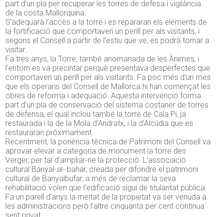
part d’un pla per recuperar les torres de defesa i vigilància
de la costa Mallorquina.
S’adequarà l’accès a la torre i es repararan els elements de
la fortificació que comportaven un perill per als visitants, i
segons el Consell a partir de l’estiu que ve, es podrà tornar a
visitar.
Fa tres anys, la Torre, també anomanada de les Ànimes, i
l’entorn es va precintar perquè presentava desperfectes que
comportaven un perill per als visitants. Fa poc més d’un mes
que els operaris del Consell de Mallorca hi han començat les
obres de reforma i adequació. Aquesta intervenció forma
part d’un pla de conservació del sistema costaner de torres
de defensa, el qual inclou també la torre de Cala Pi, ja
restaurada i la de la Mola d’Andratx, i la d’Alcúdia que es
restauraran pròximament.
Recentment, la ponència tècnica de Patrimoni del Consell va
aprovar elevar a categoria de monument la torre des
Verger, per tal d’ampliar-ne la protecció. L’associació
cultural Banyal-al- bahar, creada per difondre el patrimoni
cultural de Banyalbufar, a més de reclamar la seva
rehabilitació volen que l’edificació sigui de titularitat pública.
Fa un parell d’anys la meitat de la propietat va ser venuda a
les administracions però l’altre cinquanta per cent continua
sent privat.