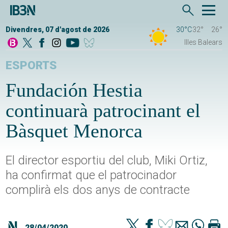
Divendres, 07 d'agost de 2026
30°C
32°
26°
Illes Balears
ESPORTS
Fundación Hestia
continuarà patrocinant el
Bàsquet Menorca
El director esportiu del club, Miki Ortiz,
ha confirmat que el patrocinador
complirà els dos anys de contracte
28/04/2020