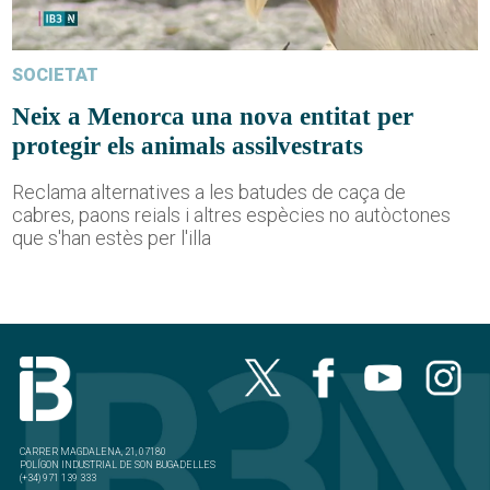
SOCIETAT
Neix a Menorca una nova entitat per
protegir els animals assilvestrats
Reclama alternatives a les batudes de caça de
cabres, paons reials i altres espècies no autòctones
que s'han estès per l'illa
CARRER MAGDALENA, 21, 07180
POLÍGON INDUSTRIAL DE SON BUGADELLES
(+34) 971 139 333