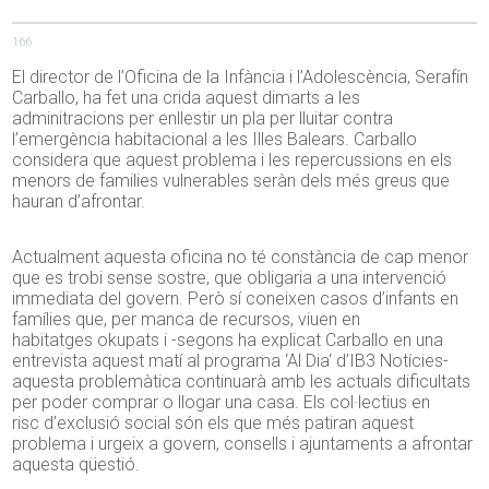
166
El director de l’Oficina de la Infància i l’Adolescència, Serafín
Carballo, ha fet una crida aquest dimarts a les
adminitracions per enllestir un pla per lluitar contra
l’emergència habitacional a les Illes Balears. Carballo
considera que aquest problema i les repercussions en els
menors de families vulnerables seràn dels més greus que
hauran d’afrontar.
Actualment aquesta oficina no té constància de cap menor
que es trobi sense sostre, que obligaria a una intervenció
immediata del govern. Però
sí
coneixen casos
d’
infants en
famílies que, per manca de recursos, viuen en
habitatges
okupats
i -segons ha explicat Carballo en una
entrevista aquest matí al programa
‘
Al Dia
‘
d’
IB3
Notícies-
aquesta problemàtica continuarà amb les actuals dificultats
per poder comprar o llogar una casa. Els col·lectius en
risc
d’
exclusió social són els que més patiran aquest
problema i urgeix a govern, consells i ajuntaments a afrontar
aquesta qüestió.