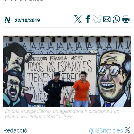
22/10/2019
En una imatge d'arxiu, un agent dona indicacions a un
okupa desallotjat a Sevilla. /EFE
Redacció
@IB3noticies