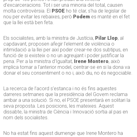
d’excarceracions. Tot i ser una minoria del total, causen
molta controvèrsia. El
PSOE
ho té clar, s’ha de legislar de
nou per evitar les rebaixes, però
Podem
es manté en el fet
que la llei està ben feta.
Els socialistes, amb la ministra de Justícia,
Pilar Llop
, al
capdavant, proposen afegir l’element de violència o
intimidació a la llei per així poder crear-ne dos subtipus, en
funció de si existeix o no un agreujant i poder justificar la
pena. Per a la ministra d’Igualtat,
Irene Montero
, això
implica tornar a l’anterior model, centrar-se en si la dona va
donar el seu consentiment o no i, això diu, no és negociable.
La recerca de l’acord s’estanca i no és fins aquestes
darreres setmanes que la presidència del Govern reclama
arribar a una solució. Si no, el PSOE presentarà en solitari la
seva proposta. Les posicions, les mateixes. Aquest
dissabte, la ministra de Ciència i Innovació sortia al pas en
nom dels socialistes.
No ha estat fins aquest diumenge que Irene Montero ha