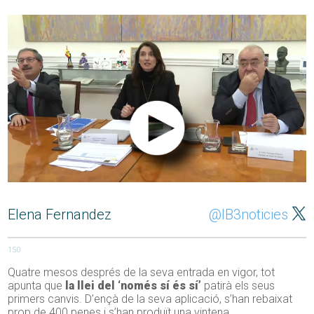
Elena Fernandez
@IB3noticies
150
Quatre mesos després de la seva entrada en vigor, tot
apunta que
la llei del ‘només sí és sí’
patirà els seus
primers canvis. D’ençà de la seva aplicació, s’han rebaixat
prop de 400 penes i s’han produït una vintena