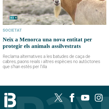
SOCIETAT
Neix a Menorca una nova entitat per
protegir els animals assilvestrats
Reclama alternatives a les batudes de caça de
cabres, paons reials i altres espècies no autòctones
que s'han estès per l'illa