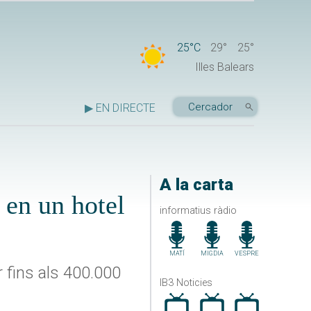
25°C
29°
25°
Illes Balears
▶ EN DIRECTE
A la carta
 en un hotel
informatius ràdio
MATÍ
MIGDIA
VESPRE
 fins als 400.000
IB3 Noticies