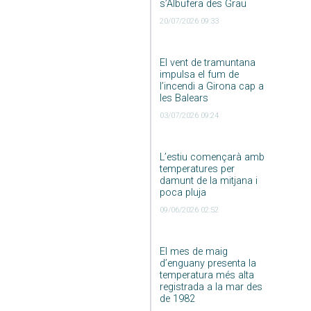
s’Albufera des Grau
20/07/2026 09:33
El vent de tramuntana
impulsa el fum de
l’incendi a Girona cap a
les Balears
03/07/2026 09:24
L’estiu començarà amb
temperatures per
damunt de la mitjana i
poca pluja
09/06/2026 02:52
El mes de maig
d’enguany presenta la
temperatura més alta
registrada a la mar des
de 1982