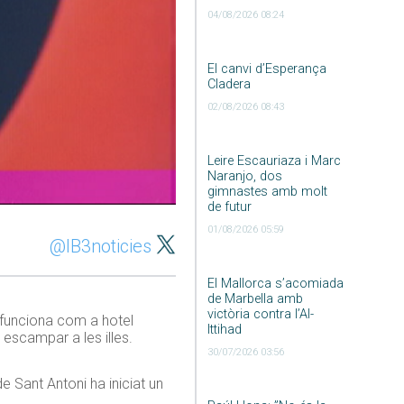
04/08/2026 08:24
El canvi d’Esperança
Cladera
02/08/2026 08:43
Leire Escauriaza i Marc
Naranjo, dos
gimnastes amb molt
de futur
01/08/2026 05:59
@IB3noticies
El Mallorca s’acomiada
de Marbella amb
victòria contra l’Al-
e funciona com a hotel
Ittihad
escampar a les illes.
30/07/2026 03:56
e Sant Antoni ha iniciat un