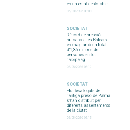
en un estat deplorable
06/08/2026 08:00
SOCIETAT
Rècord de pressió
humana a les Balears
en maig amb un total
d’1,86 milions de
persones en tot
l’arxipèlag
05/08/2026 05:19
SOCIETAT
Els desallotjats de
l’antiga presó de Palma
s’han distribuit per
diferents assentaments
de la ciutat
05/08/2026 05:15