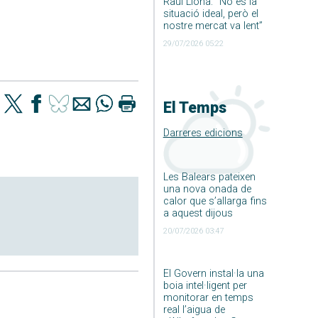
Raúl Llona: ”No és la
situació ideal, però el
nostre mercat va lent”
29/07/2026 05:22
El Temps
Darreres edicions
Les Balears pateixen
una nova onada de
calor que s’allarga fins
a aquest dijous
20/07/2026 03:47
El Govern instal·la una
boia intel·ligent per
monitorar en temps
real l’aigua de