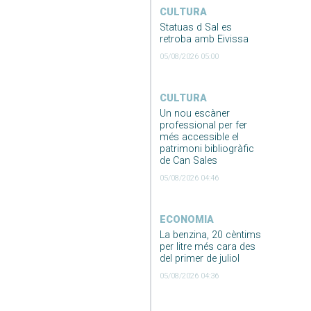
CULTURA
Statuas d Sal es
retroba amb Eivissa
05/08/2026 05:00
CULTURA
Un nou escàner
professional per fer
més accessible el
patrimoni bibliogràfic
de Can Sales
05/08/2026 04:46
ECONOMIA
La benzina, 20 cèntims
per litre més cara des
del primer de juliol
05/08/2026 04:36