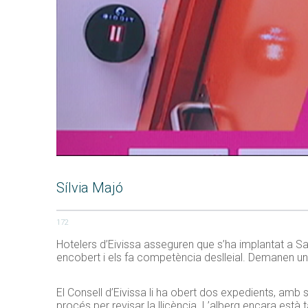
Sílvia Majó
172
Hotelers d’Eivissa asseguren que s’ha implantat a Sa
encobert i els fa competència deslleial. Demanen una
El Consell d’Eivissa li ha obert dos expedients, amb 
procés per revisar la llicència. L’alberg encara està