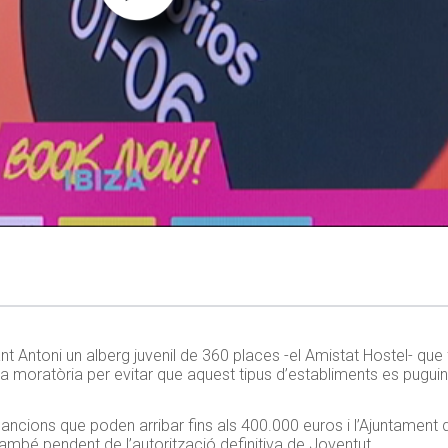
nt Antoni un alberg juvenil de 360 places -el Amistat Hostel- qu
 moratòria per evitar que aquest tipus d’establiments es puguin 
sancions que poden arribar fins als 400.000 euros i l’Ajuntament d
 també pendent de l’autorització definitiva de Joventut.