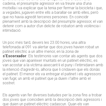
cadena, el presumpte agressor en va treure una d’una
motxilla i va explicar que la tenia per fermar la bicicleta i que,
a vegades, jugaven entre ells a barallar-se amb elles, però
que no havia agredit terceres persones. En coincidir
plenament amb la descripció del presumpte agressor, el van
detenir com a autor d’un delicte de robatori amb violència i
intimidació.
Un poc més tard, devers les 23.00 hores, una altra
telefonada al 091 va alertar que dos joves havien robat un
patinet elèctric a un altre menor, en la zona de
s’Escorxador
. Els testimonis van contar als agents que dos
joves que van aparèixer muntats en un patinet elèctric, es
van acostar a la víctima aixecant-li el puny i l’intimidaren amb
la intenció d’agredir-lo, alhora que li cridaven que els donàs
el patinet. El menor els va entregar el patinet i els agressors
van fugir, un amb el patinet que ja duien i l’altre amb el
sostret.
Els agents van fer diverses batudes per la zona fins a trobar
dos joves que coincidien amb la descripció dels agressors i
que duien un patinet elèctric cadascun. Quan els van