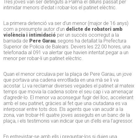
Tres joves van ser detinguts a Palma el dilluns passat per
intimidar menors d’edat i robar-los el patinet elèctric.
La primera detenció va ser d’un menor (major de
16
anys)
com a presumpte autor d’un
delicte de robatori amb
violència i intimidació
per un succés ocorregut a la
barriada de
Pere
Garau
, segons ha detallat la Prefectura
Superior de Policia de Balears. Devers les 22.00 hores, una
telefonada al 091 va alertar que havien intentat pegar a un
menor per robar-li un patinet elèctric.
Quan el menor circulava per la plaça de Pere
Garau
, un jove
que portava una cadena enrotllada en una mà se li va
acostar. Li va reclamar diverses vegades el patinet al mateix
temps que movia la cadena sobre el seu cap i va amenaçar
d’agredir-lo. El menor va aconseguir fugir del lloc, accelerant
amb el seu patinet, gràcies al fet que una ciutadana es va
interposar entre tots dos. Els agents que van acudir a la
zona, van trobar-HI quatre joves asseguts en un banc de la
plaça, i els testimonis van indicar que un d’ells era l’agressor.
En entrevistar-se amb ells i preguntar-los si duien una