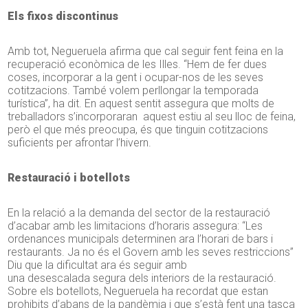
Els fixos discontinus
Amb tot,
Negueruela
afirma que cal seguir fent feina en la
recuperació econòmica de les Illes. “Hem de fer dues
coses, incorporar a la gent i ocupar-nos de les seves
cotitzacions. També volem perllongar la temporada
turística”, ha dit. En aquest sentit assegura que molts de
treballadors
s’
incorporaran
aquest estiu al seu lloc de feina,
però el que més preocupa, és que tinguin cotitzacions
suficients per afrontar l’hivern.
Restauració i
botellots
En la relació a la demanda del sector de la restauració
d’acabar amb les limitacions d’horaris assegura: “Les
ordenances municipals determinen ara l’horari de bars i
restaurants. Ja no és el Govern amb les seves restriccions”
Diu que la dificultat ara és seguir amb
una desescalada segura dels interiors de la restauració.
Sobre els
botellots
,
Negueruela
ha recordat que estan
prohibits d’abans de la pandèmia i que s’està fent una tasca