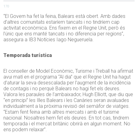
170
“El Govern ha fet la feina, Balears està obert. Amb dades
d’altres comunitats estaríem tancats i no tindríem cap
activitat econòmica. Ens fixem en el Regne Unit, però és
l’únic que ens manté tancats i no diferencia per regions”,
assegura a IB3 Notícies Iago
Negueruela
.
Temporada turística
El conseller de Model Econòmic, Turisme i Treball ha afirmat
avui matí en el programa “Al dia” que el Regne Unit ha hagut
d’aturar la seva desescalada per l’augment de la incidència
de contagis i no perquè Balears no hagi fet els deures.
Valora les paraules de l’ambaixador,
Hugh
Elliott
, que diu que
“en principi” les Illes Balears i les Canàries seran avaluades
individualment a la pròxima revisió del semàfor de viatges.
“Estam fent feina amb altres mercats i amb el turisme
nacional. Nosaltres hem fet els deures. En tot cas, tindrem
temporada i el mercat britànic obrirà en algun moment. No
ens podem relaxar”.