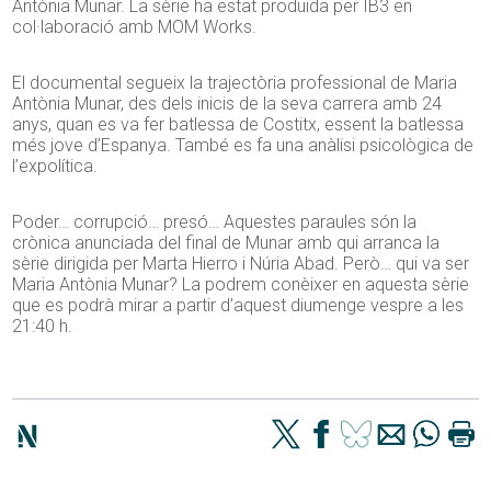
Antònia Munar. La sèrie ha estat produïda per IB3 en
col·laboració amb MOM Works.
El documental segueix la trajectòria professional de Maria
Antònia Munar, des dels inicis de la seva carrera amb 24
anys, quan es va fer batlessa de Costitx, essent la batlessa
més jove d’Espanya. També es fa una anàlisi psicològica de
l’expolítica.
Poder… corrupció… presó… Aquestes paraules són la
crònica anunciada del final de Munar amb qui arranca la
sèrie dirigida per Marta Hierro i Núria Abad. Però… qui va ser
Maria Antònia Munar? La podrem conèixer en aquesta sèrie
que es podrà mirar a partir d’aquest diumenge vespre a les
21:40 h.