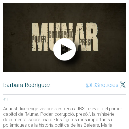
Bàrbara Rodríguez
@IB3noticies
417
Aquest diumenge vespre s’estrena a IB3 Televisió el primer
capítol de “Munar. Poder, corrupció, presó.”, la minisèrie
documental sobre una de les figures més importants i
polèmiques de la història política de les Balears, Maria