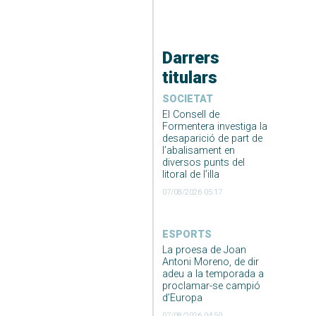
Darrers
titulars
SOCIETAT
El Consell de
Formentera investiga la
desaparició de part de
l’abalisament en
diversos punts del
litoral de l’illa
07/08/2026 05:17
ESPORTS
La proesa de Joan
Antoni Moreno, de dir
adeu a la temporada a
proclamar-se campió
d’Europa
07/08/2026 04:50