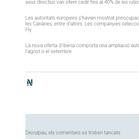
seus directius van oferir cedir fins al 40% de les rut
Les autoritats europees s’havien mostrat preocupad
les Canàries, entre d’altres. Les companyies seleccio
Fly.
La nova oferta d’Iberia comporta una ampliació autom
l’agost o el setembre.
Disculpau, els comentaris es troben tancats