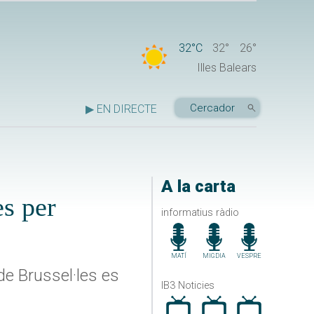
32°C
32°
26°
Illes Balears
▶ EN DIRECTE
A la carta
es per
informatius ràdio
MATÍ
MIGDIA
VESPRE
de Brussel·les es
IB3 Noticies