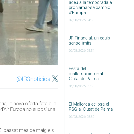
adeu a la temporada a
proclamar-se campió
d’Europa
07/08/2026 04:50
JP Financial, un equip
sense límits
06/08/2026 05:54
Festa del
mallorquinisme al
@IB3noticies
Ciutat de Palma
06/08/2026 05:50
a, la nova oferta feta a la
El Mallorca eclipsa el
 d’Air Europa no suposi una
PSG al Ciutat de Palma
06/08/2026 05:36
 El passat mes de maig els