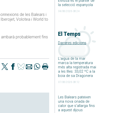
Eivissa és el planter de
la selecció espanyola
04/08/2026 08:24
onnexions de les Balears i
Iberojet, Volotea i World to
El Temps
o arribarà probablement fins
Darreres edicions
L’aigua de la mar
marca la temperatura
més alta registrada mai
a les Illes: 33,02 ºC a la
boia de sa Dragonera
07/08/2026 08:12
Les Balears pateixen
una nova onada de
calor que s’allarga fins
a aquest dijous