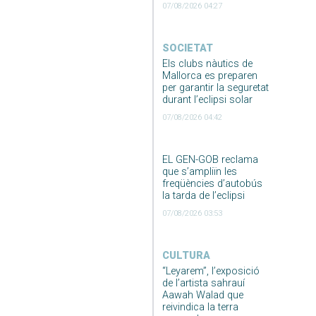
07/08/2026 04:27
SOCIETAT
Els clubs nàutics de
Mallorca es preparen
per garantir la seguretat
durant l’eclipsi solar
07/08/2026 04:42
EL GEN-GOB reclama
que s’ampliïn les
freqüències d’autobús
la tarda de l’eclipsi
07/08/2026 03:53
CULTURA
“Leyarem”, l’exposició
de l’artista sahrauí
Aawah Walad que
reivindica la terra