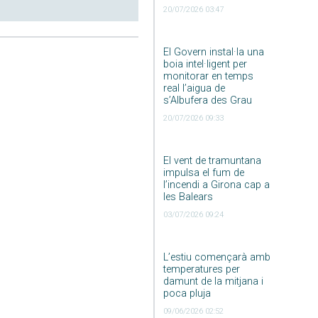
20/07/2026 03:47
El Govern instal·la una
boia intel·ligent per
monitorar en temps
real l’aigua de
s’Albufera des Grau
20/07/2026 09:33
El vent de tramuntana
impulsa el fum de
l’incendi a Girona cap a
les Balears
03/07/2026 09:24
L’estiu començarà amb
temperatures per
damunt de la mitjana i
poca pluja
09/06/2026 02:52