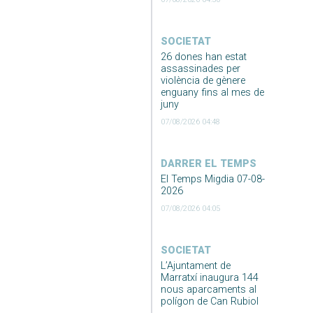
SOCIETAT
26 dones han estat
assassinades per
violència de gènere
enguany fins al mes de
juny
07/08/2026 04:48
DARRER EL TEMPS
El Temps Migdia 07-08-
2026
07/08/2026 04:05
SOCIETAT
L’Ajuntament de
Marratxí inaugura 144
nous aparcaments al
polígon de Can Rubiol