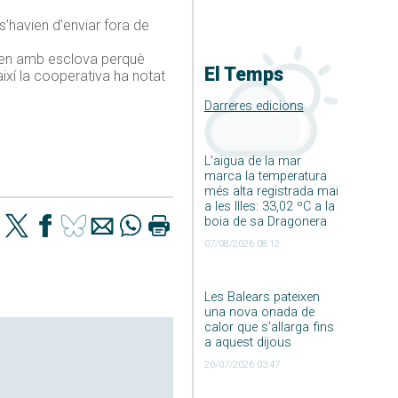
’havien d’enviar fora de
venen amb esclova perquè
El Temps
així la cooperativa ha notat
Darreres edicions
L’aigua de la mar
marca la temperatura
més alta registrada mai
a les Illes: 33,02 ºC a la
boia de sa Dragonera
07/08/2026 08:12
Les Balears pateixen
una nova onada de
calor que s’allarga fins
a aquest dijous
20/07/2026 03:47