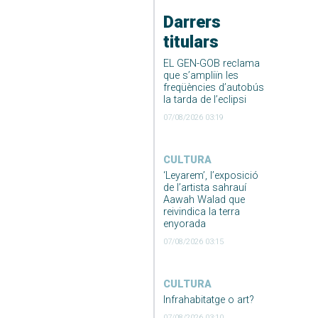
Darrers
titulars
EL GEN-GOB reclama
que s’ampliïn les
freqüències d’autobús
la tarda de l’eclipsi
07/08/2026 03:19
CULTURA
‘Leyarem’, l’exposició
de l’artista sahrauí
Aawah Walad que
reivindica la terra
enyorada
07/08/2026 03:15
CULTURA
Infrahabitatge o art?
07/08/2026 03:10