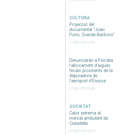
CULTURA
Projecció del
documental “Joan
Pons, Grande Barítono”
07/08/2026 03:09
Denunciaran a Fiscalia
l’abocament d’aigües
fecals provinents de la
depuradora de
l’aeroport d’Eivissa
07/08/2026 03:08
SOCIETAT
Calor extrema al
mercat ambulant de
Ciutadella
07/08/2026 03:04