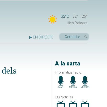
32°C
32°
26°
Illes Balears
▶ EN DIRECTE
A la carta
 dels
informatius ràdio
MATÍ
MIGDIA
VESPRE
IB3 Noticies