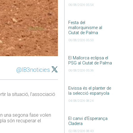
06/08/2026 05:54
Festa del
mallorquinisme al
Ciutat de Palma
06/08/2026 05:50
El Mallorca eclipsa el
PSG al Ciutat de Palma
@IB3noticies
06/08/2026 05:36
Eivissa és el planter de
la selecció espanyola
tir la situació, l’associació
04/08/2026 08:24
En una segona fase volen
El canvi d’Esperança
 pla són recuperar el
Cladera
02/08/2026 08:43