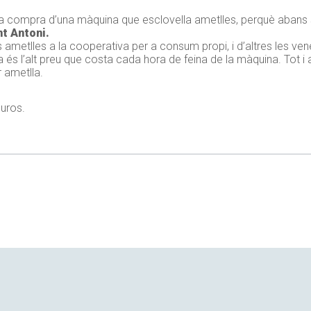
a compra d’una màquina que esclovella ametlles, perquè abans s
nt Antoni.
es ametlles a la cooperativa per a consum propi, i d’altres les 
a és l’alt preu que costa cada hora de feina de la màquina. Tot i 
 ametlla.
euros.