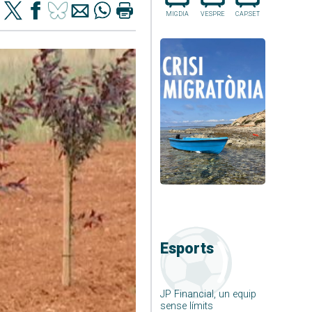
MIGDIA
VESPRE
CAP.SET
Esports
JP Financial, un equip
sense límits