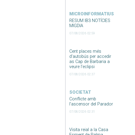
MICROINFORMATIUS
RESUM IB3 NOTÍCIES
MIGDIA
07/08/2026 02:59
Cent places més
d’autobús per accedir
as Cap de Barbaria a
veure l’eclipsi
07/08/2026 02:37
SOCIETAT
Conflicte amb
l’ascensor del Parador
07/08/2026 02:31
Visita reial a la Casa
Esment de Palma