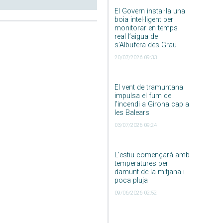
El Govern instal·la una
boia intel·ligent per
monitorar en temps
real l’aigua de
s’Albufera des Grau
20/07/2026 09:33
El vent de tramuntana
impulsa el fum de
l’incendi a Girona cap a
les Balears
03/07/2026 09:24
L’estiu començarà amb
temperatures per
damunt de la mitjana i
poca pluja
09/06/2026 02:52