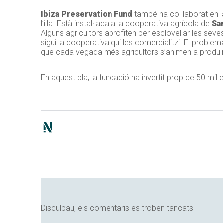
Ibiza Preservation Fund
també ha col·laborat en l
l’illa. Està instal·lada a la cooperativa agrícola de
Sa
Alguns agricultors aprofiten per esclovellar les sev
sigui la cooperativa qui les comercialitzi. El problem
que cada vegada més agricultors s’animen a produir
En aquest pla, la fundació ha invertit prop de 50 mil 
Disculpau, els comentaris es troben tancats