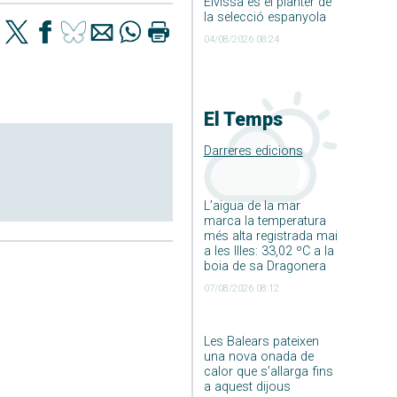
Eivissa és el planter de
la selecció espanyola
04/08/2026 08:24
El Temps
Darreres edicions
L’aigua de la mar
marca la temperatura
més alta registrada mai
a les Illes: 33,02 ºC a la
boia de sa Dragonera
07/08/2026 08:12
Les Balears pateixen
una nova onada de
calor que s’allarga fins
a aquest dijous