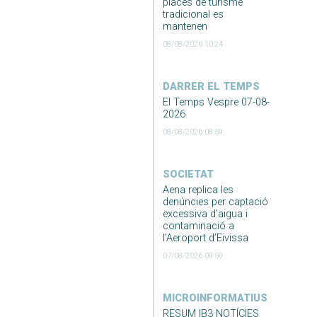
places de turisme
tradicional es
mantenen
08/08/2026 10:24
DARRER EL TEMPS
El Temps Vespre 07-08-
2026
08/08/2026 08:59
SOCIETAT
Aena replica les
denúncies per captació
excessiva d’aigua i
contaminació a
l’Aeroport d’Eivissa
07/08/2026 09:59
MICROINFORMATIUS
RESUM IB3 NOTÍCIES