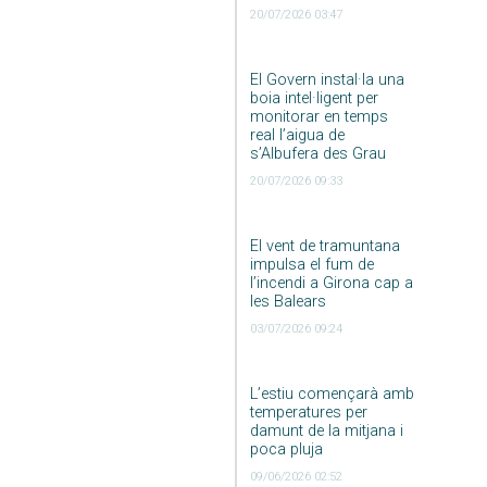
20/07/2026 03:47
El Govern instal·la una
boia intel·ligent per
monitorar en temps
real l’aigua de
s’Albufera des Grau
20/07/2026 09:33
El vent de tramuntana
impulsa el fum de
l’incendi a Girona cap a
les Balears
03/07/2026 09:24
L’estiu començarà amb
temperatures per
damunt de la mitjana i
poca pluja
09/06/2026 02:52