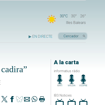
30°C
30°
26°
Illes Balears
▶ EN DIRECTE
A la carta
 cadira”
informatius ràdio
E
MATÍ
MIGDIA
VESPRE
IB3 Noticies