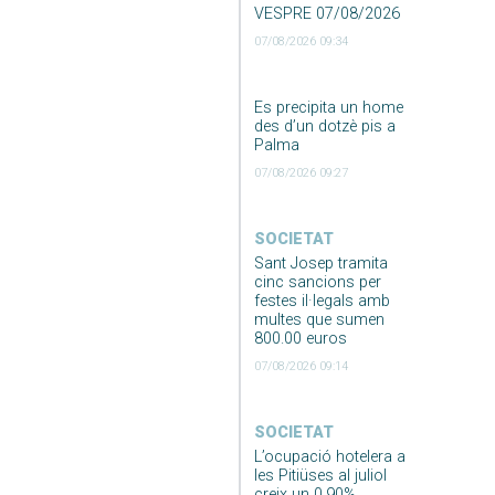
VESPRE 07/08/2026
07/08/2026 09:34
Es precipita un home
des d’un dotzè pis a
Palma
07/08/2026 09:27
SOCIETAT
Sant Josep tramita
cinc sancions per
festes il·legals amb
multes que sumen
800.00 euros
07/08/2026 09:14
SOCIETAT
L’ocupació hotelera a
les Pitiüses al juliol
creix un 0,90%