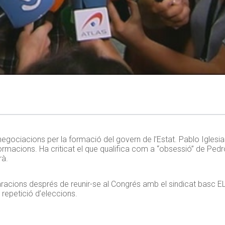
 negociacions per la formació del govern de l’Estat. Pablo Igles
 formacions. Ha criticat el que qualifica com a “obsessió” de Pe
rà.
racions després de reunir-se al Congrés amb el sindicat basc EL
repetició d’eleccions.