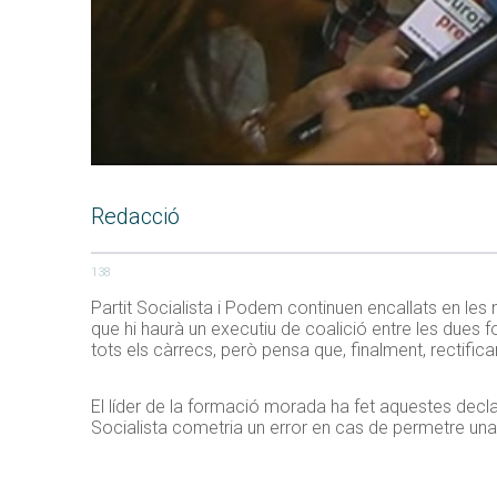
Redacció
138
Partit Socialista i Podem continuen encallats en les
que hi haurà un executiu de coalició entre les dues
tots els càrrecs, però pensa que, finalment, rectifica
El líder de la formació morada ha fet aquestes decla
Socialista cometria un error en cas de permetre una 