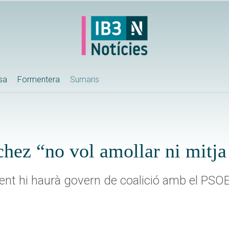
ssa
Formentera
Sumaris
chez “no vol amollar ni mitja
ment hi haurà govern de coalició amb el PSO