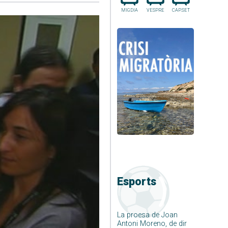
MIGDIA
VESPRE
CAP.SET
Esports
La proesa de Joan
Antoni Moreno, de dir