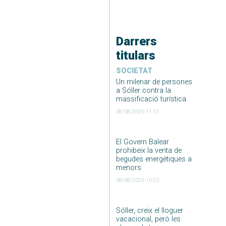
Darrers
titulars
SOCIETAT
Un milenar de persones
a Sóller contra la
massificació turística
08/08/2026 11:10
El Govern Balear
prohibeix la venta de
begudes energètiques a
menors
08/08/2026 10:53
Sóller, creix el lloguer
vacacional, però les