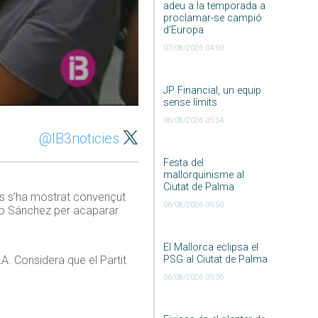
adeu a la temporada a
proclamar-se campió
d’Europa
07/08/2026 04:50
JP Financial, un equip
sense límits
06/08/2026 05:54
@IB3noticies
Festa del
mallorquinisme al
Ciutat de Palma
ias s’ha mostrat convençut
06/08/2026 05:50
dro Sánchez per acaparar
El Mallorca eclipsa el
PSG al Ciutat de Palma
A. Considera que el Partit
06/08/2026 05:36