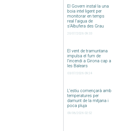
El Govern instal·la una
boia intel·ligent per
monitorar en temps
real l’aigua de
s’Albufera des Grau
20/07/2026 09:33
El vent de tramuntana
impulsa el fum de
l’incendi a Girona cap a
les Balears
03/07/2026 09:24
L’estiu començarà amb
temperatures per
damunt de la mitjana i
poca pluja
09/06/2026 02:52