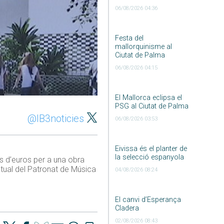
06/08/2026 04:36
Festa del
mallorquinisme al
Ciutat de Palma
06/08/2026 04:15
El Mallorca eclipsa el
PSG al Ciutat de Palma
@IB3noticies
06/08/2026 03:53
Eivissa és el planter de
la selecció espanyola
s d’euros per a una obra
tual del Patronat de Música
04/08/2026 08:24
El canvi d’Esperança
Cladera
02/08/2026 08:43