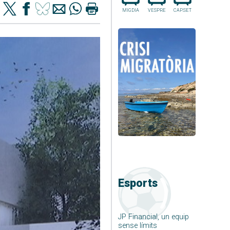
MIGDIA
VESPRE
CAP.SET
Esports
JP Financial, un equip
sense límits