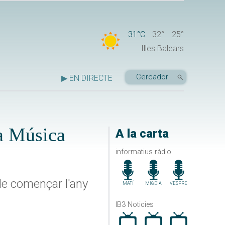
31°C
32°
25°
Illes Balears
▶ EN DIRECTE
la Música
A la carta
informatius ràdio
de començar l'any
MATÍ
MIGDIA
VESPRE
IB3 Noticies