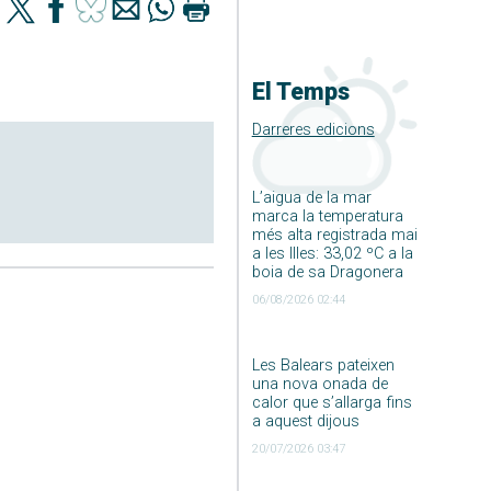
El Temps
Darreres edicions
L’aigua de la mar
marca la temperatura
més alta registrada mai
a les Illes: 33,02 ºC a la
boia de sa Dragonera
06/08/2026 02:44
Les Balears pateixen
una nova onada de
calor que s’allarga fins
a aquest dijous
20/07/2026 03:47