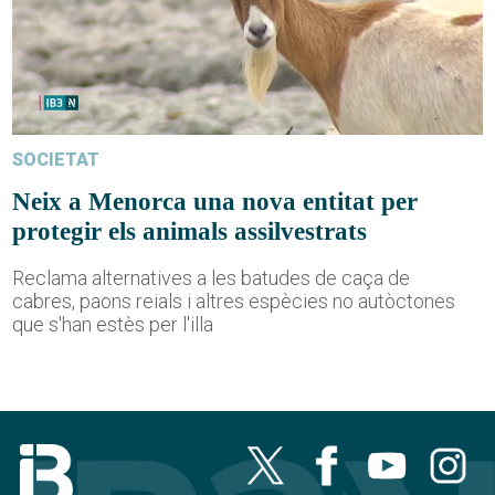
SOCIETAT
Neix a Menorca una nova entitat per
protegir els animals assilvestrats
Reclama alternatives a les batudes de caça de
cabres, paons reials i altres espècies no autòctones
que s'han estès per l'illa