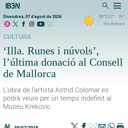
Divendres, 07 d'agost de 2026
30°C
32°
26°
Illes Balears
CULTURA
‘Illa. Runes i núvols’,
l’última donació al Consell
de Mallorca
L'obra de l'artista Astrid Colomar es
podrà veure per un temps indefinit al
Museu Krekovic
30/07/2018