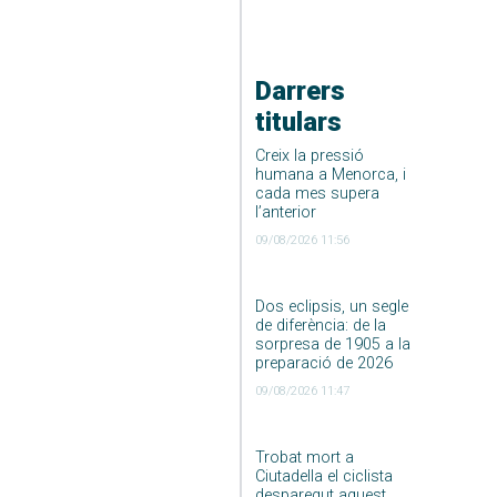
Darrers
titulars
Creix la pressió
humana a Menorca, i
cada mes supera
l’anterior
09/08/2026 11:56
Dos eclipsis, un segle
de diferència: de la
sorpresa de 1905 a la
preparació de 2026
09/08/2026 11:47
Trobat mort a
Ciutadella el ciclista
desparegut aquest