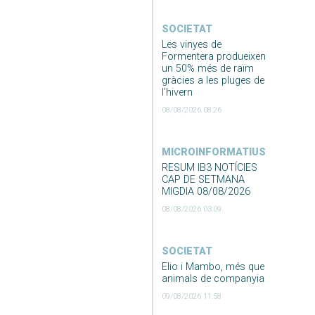
SOCIETAT
Les vinyes de
Formentera produeixen
un 50% més de raïm
gràcies a les pluges de
l’hivern
08/08/2026 08:26
MICROINFORMATIUS
RESUM IB3 NOTÍCIES
CAP DE SETMANA
MIGDIA 08/08/2026
08/08/2026 03:09
SOCIETAT
Elio i Mambo, més que
animals de companyia
09/08/2026 11:58