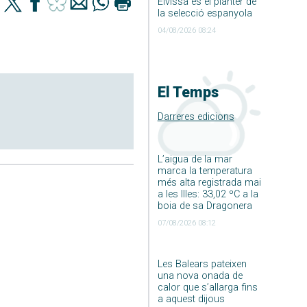
Eivissa és el planter de
la selecció espanyola
04/08/2026 08:24
El Temps
Darreres edicions
L’aigua de la mar
marca la temperatura
més alta registrada mai
a les Illes: 33,02 ºC a la
boia de sa Dragonera
07/08/2026 08:12
Les Balears pateixen
una nova onada de
calor que s’allarga fins
a aquest dijous