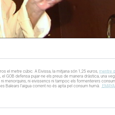
os el metre cúbic. A Eivissa, la mitjana són 1,25 euros,
mentre 
ixò, el GOB defensa pujar-ne els preus de manera dràstica, una ve
ni menorquins, ni eivissencs ni tampoc els formenterers consume
 les Balears l’aigua corrent no és apta pel consum humà.
EMAYA f