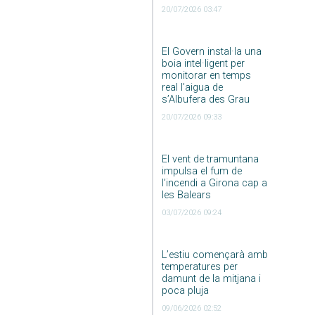
20/07/2026 03:47
El Govern instal·la una
boia intel·ligent per
monitorar en temps
real l’aigua de
s’Albufera des Grau
20/07/2026 09:33
El vent de tramuntana
impulsa el fum de
l’incendi a Girona cap a
les Balears
03/07/2026 09:24
L’estiu començarà amb
temperatures per
damunt de la mitjana i
poca pluja
09/06/2026 02:52