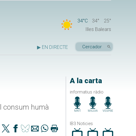
34°C
34°
25°
Illes Balears
▶ EN DIRECTE
A la carta
informatius ràdio
 pel consum humà
MATÍ
MIGDIA
VESPRE
IB3 Noticies