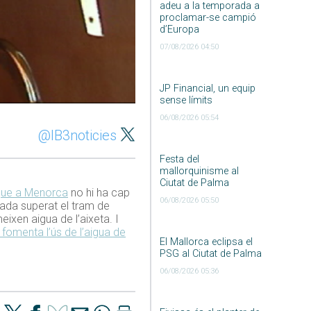
adeu a la temporada a
proclamar-se campió
d’Europa
07/08/2026 04:50
JP Financial, un equip
sense límits
06/08/2026 05:54
@IB3noticies
Festa del
mallorquinisme al
Ciutat de Palma
que a Menorca
no hi ha cap
06/08/2026 05:50
gada superat el tram de
ixen aigua de l’aixeta. I
omenta l’ús de l’aigua de
El Mallorca eclipsa el
PSG al Ciutat de Palma
06/08/2026 05:36