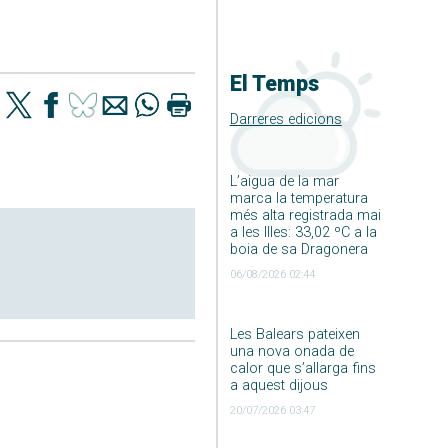
El Temps
Darreres edicions
L’aigua de la mar
marca la temperatura
més alta registrada mai
a les Illes: 33,02 ºC a la
boia de sa Dragonera
06/08/2026 02:44
Les Balears pateixen
una nova onada de
calor que s’allarga fins
a aquest dijous
20/07/2026 03:47