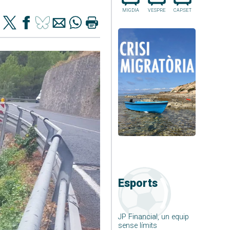
MIGDIA
VESPRE
CAP.SET
Esports
JP Financial, un equip
sense límits