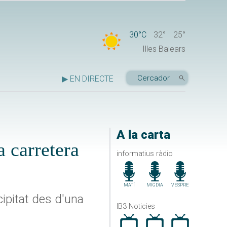
30°C
32°
25°
Illes Balears
▶ EN DIRECTE
A la carta
a carretera
informatius ràdio
MATÍ
MIGDIA
VESPRE
cipitat des d'una
IB3 Noticies