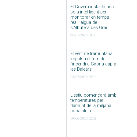
El Govern instal·la una
boia intel·ligent per
monitorar en temps
real l’aigua de
s’Albufera des Grau
20/07/2026 09:33
El vent de tramuntana
impulsa el fum de
l’incendi a Girona cap a
les Balears
03/07/2026 09:24
L’estiu començarà amb
temperatures per
damunt de la mitjana i
poca pluja
09/06/2026 02:52