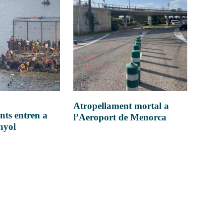
Atropellament mortal a
nts entren a
l’Aeroport de Menorca
anyol