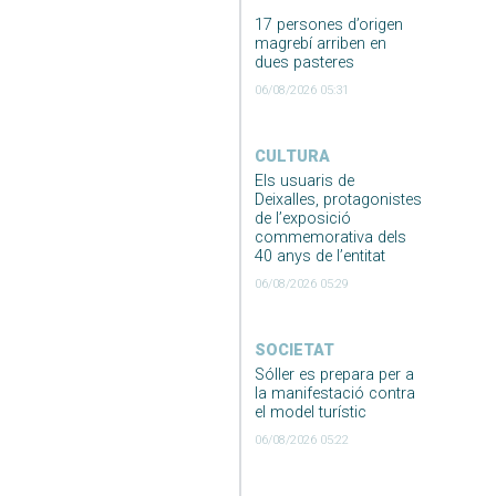
17 persones d’origen
magrebí arriben en
dues pasteres
06/08/2026 05:31
CULTURA
Els usuaris de
Deixalles, protagonistes
de l’exposició
commemorativa dels
40 anys de l’entitat
06/08/2026 05:29
SOCIETAT
Sóller es prepara per a
la manifestació contra
el model turístic
06/08/2026 05:22