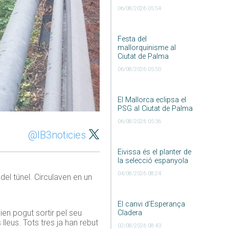
06/08/2026 05:54
Festa del
mallorquinisme al
Ciutat de Palma
06/08/2026 05:50
El Mallorca eclipsa el
PSG al Ciutat de Palma
06/08/2026 05:36
@IB3noticies
Eivissa és el planter de
la selecció espanyola
04/08/2026 08:24
del túnel. Circulaven en un
El canvi d’Esperança
ien pogut sortir pel seu
Cladera
lleus. Tots tres ja han rebut
02/08/2026 08:43