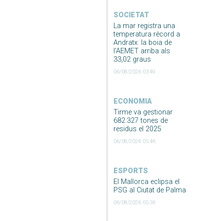
SOCIETAT
La mar registra una
temperatura rècord a
Andratx: la boia de
l’AEMET arriba als
33,02 graus
06/08/2026 03:49
ECONOMIA
Tirme va gestionar
682.327 tones de
residus el 2025
06/08/2026 05:46
ESPORTS
El Mallorca eclipsa el
PSG al Ciutat de Palma
06/08/2026 05:36