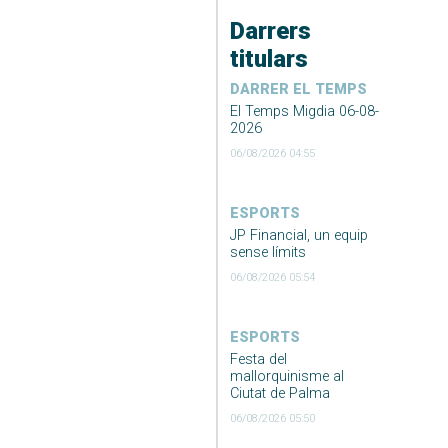
Darrers
titulars
DARRER EL TEMPS
El Temps Migdia 06-08-
2026
06/08/2026 04:55
ESPORTS
JP Financial, un equip
sense límits
06/08/2026 05:54
ESPORTS
Festa del
mallorquinisme al
Ciutat de Palma
06/08/2026 05:50