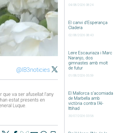
04/08/2026 08:24
El canvi d’Esperança
Cladera
02/08/2026 08:43
Leire Escauriaza i Marc
Naranjo, dos
gimnastes amb molt
de futur
@IB3noticies
01/08/2026 05:59
El Mallorca s’acomiada
er que va ser afusellat l’any
de Marbella amb
 han estat presents en
victòria contra l’Al-
eneral Luque.
Ittihad
30/07/2026 03:56