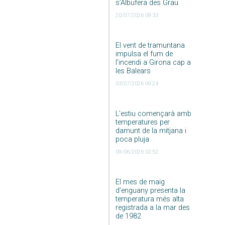
s’Albufera des Grau
20/07/2026 09:33
El vent de tramuntana
impulsa el fum de
l’incendi a Girona cap a
les Balears
03/07/2026 09:24
L’estiu començarà amb
temperatures per
damunt de la mitjana i
poca pluja
09/06/2026 02:52
El mes de maig
d’enguany presenta la
temperatura més alta
registrada a la mar des
de 1982