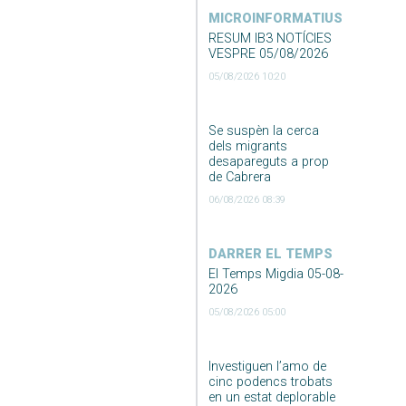
MICROINFORMATIUS
RESUM IB3 NOTÍCIES
VESPRE 05/08/2026
05/08/2026 10:20
Se suspèn la cerca
dels migrants
desapareguts a prop
de Cabrera
06/08/2026 08:39
DARRER EL TEMPS
El Temps Migdia 05-08-
2026
05/08/2026 05:00
Investiguen l’amo de
cinc podencs trobats
en un estat deplorable