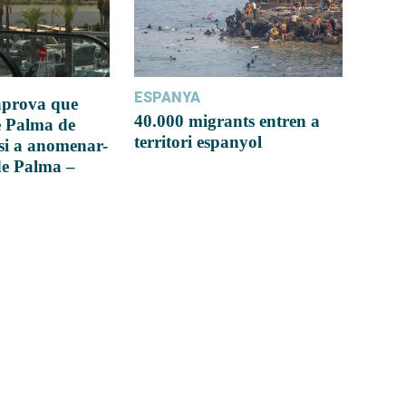
ESPANYA
 aprova que
40.000 migrants entren a
e Palma de
territori espanyol
si a anomenar-
de Palma –