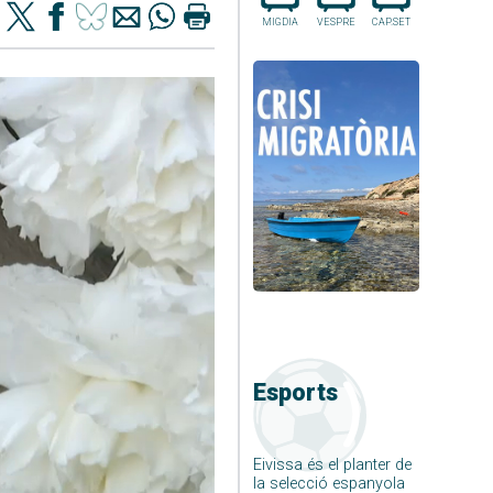
MIGDIA
VESPRE
CAP.SET
Esports
Eivissa és el planter de
la selecció espanyola