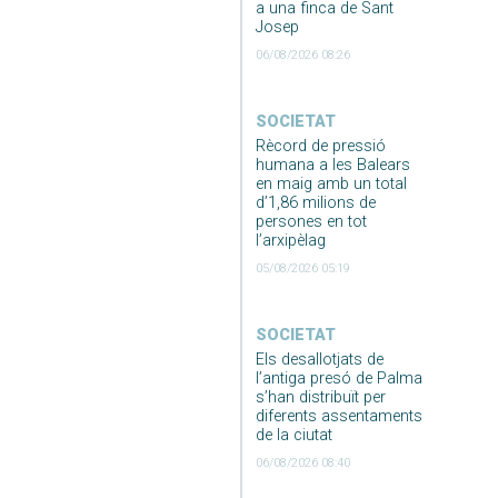
a una finca de Sant
Josep
06/08/2026 08:26
SOCIETAT
Rècord de pressió
humana a les Balears
en maig amb un total
d’1,86 milions de
persones en tot
l’arxipèlag
05/08/2026 05:19
SOCIETAT
Els desallotjats de
l’antiga presó de Palma
s’han distribuït per
diferents assentaments
de la ciutat
06/08/2026 08:40