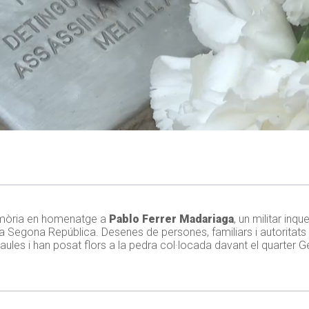
memòria en homenatge a
Pablo Ferrer Madariaga
, un militar inqu
 Segona República. Desenes de persones, familiars i autoritats
aules i han posat flors a la pedra col·locada davant el quarter G