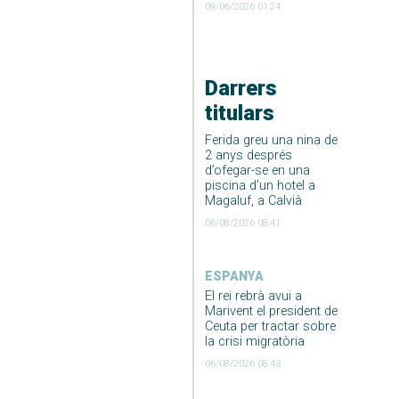
09/06/2026 01:24
Darrers
titulars
Ferida greu una nina de
2 anys després
d’ofegar-se en una
piscina d’un hotel a
Magaluf, a Calvià
06/08/2026 08:41
ESPANYA
El rei rebrà avui a
Marivent el president de
Ceuta per tractar sobre
la crisi migratòria
06/08/2026 08:43