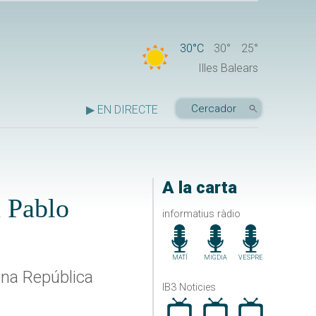
30°C
30°
25°
Illes Balears
▶ EN DIRECTE
A la carta
a Pablo
informatius ràdio
MATÍ
MIGDIA
VESPRE
ona República
IB3 Noticies