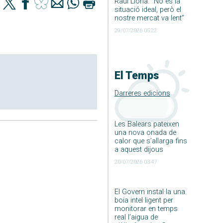
Raúl Llona: ”No és la
situació ideal, però el
nostre mercat va lent”
29/07/2026 05:22
El Temps
Darreres edicions
Les Balears pateixen
una nova onada de
calor que s’allarga fins
a aquest dijous
20/07/2026 03:47
El Govern instal·la una
boia intel·ligent per
monitorar en temps
real l’aigua de