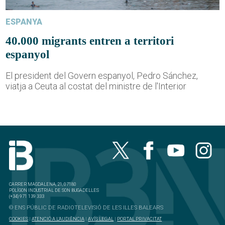
ESPANYA
40.000 migrants entren a territori
espanyol
El president del Govern espanyol, Pedro Sánchez,
viatja a Ceuta al costat del ministre de l'Interior
CARRER MAGDALENA, 21, 07180
POLÍGON INDUSTRIAL DE SON BUGADELLES
(+34) 971 139 333
© ENS PÚBLIC DE RADIOTELEVISIÓ DE LES ILLES BALEARS
COOKIES
|
ATENCIÓ A L'AUDIÈNCIA
|
AVÍS LEGAL
|
PORTAL PRIVACITAT