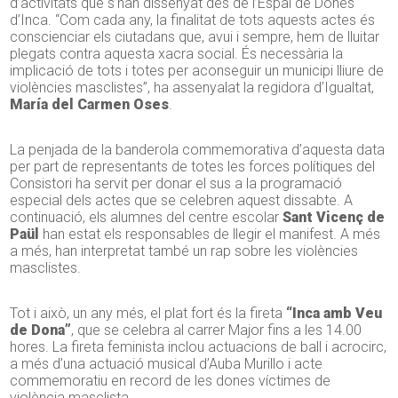
d’activitats que s’han dissenyat des de l’Espai de Dones
d’Inca. “Com cada any, la finalitat de tots aquests actes és
conscienciar els ciutadans que, avui i sempre, hem de lluitar
plegats contra aquesta xacra social. És necessària la
implicació de tots i totes per aconseguir un municipi lliure de
violències masclistes”, ha assenyalat la regidora d’Igualtat,
María del Carmen Oses
.
La penjada de la banderola commemorativa d’aquesta data
per part de representants de totes les forces polítiques del
Consistori ha servit per donar el sus a la programació
especial dels actes que se celebren aquest dissabte. A
continuació, els alumnes del centre escolar
Sant Vicenç de
Paül
han estat els responsables de llegir el manifest. A més
a més, han interpretat també un rap sobre les violències
masclistes.
Tot i això, un any més, el plat fort és la fireta
“Inca amb Veu
de Dona”
, que se celebra al carrer Major fins a les 14.00
hores. La fireta feminista inclou actuacions de ball i acrocirc,
a més d’una actuació musical d’Auba Murillo i acte
commemoratiu en record de les dones víctimes de
violència masclista.