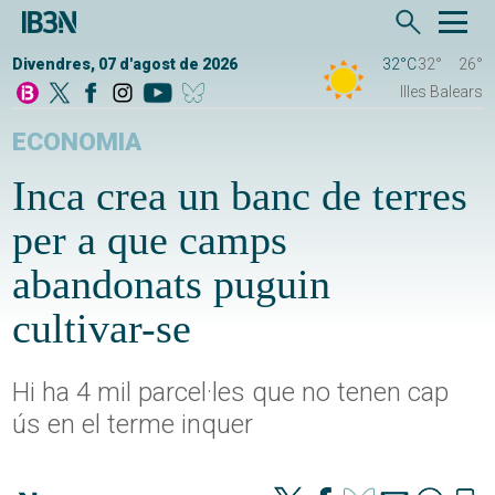
Divendres, 07 d'agost de 2026
32°C
32°
26°
Illes Balears
ECONOMIA
Inca crea un banc de terres
per a que camps
abandonats puguin
cultivar-se
Hi ha 4 mil parcel·les que no tenen cap
ús en el terme inquer