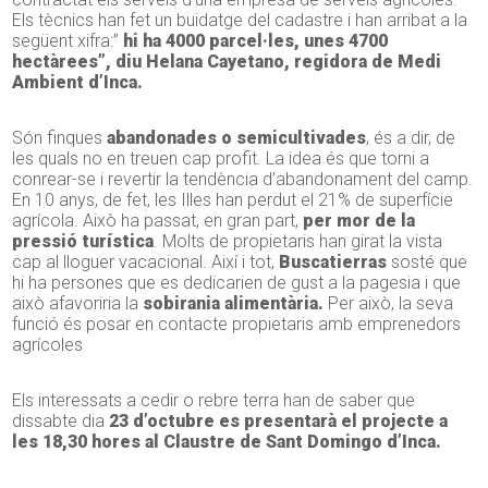
Els tècnics han fet un buidatge del cadastre i han arribat a la
següent xifra:”
hi ha 4000 parcel·les, unes 4700
hectàrees”, diu Helana Cayetano, regidora de Medi
Ambient d’Inca.
Són finques
abandonades o semicultivades
, és a dir, de
les quals no en treuen cap profit. La idea és que torni a
conrear-se i revertir la tendència d’abandonament del camp.
En 10 anys, de fet, les Illes han perdut el 21% de superfície
agrícola. Això ha passat, en gran part,
per mor de la
pressió turística
. Molts de propietaris han girat la vista
cap al lloguer vacacional. Així i tot,
Buscatierras
sosté que
hi ha persones que es dedicarien de gust a la pagesia i que
això afavoriria la
sobirania alimentària.
Per això, la seva
funció és posar en contacte propietaris amb emprenedors
agrícoles
Els interessats a cedir o rebre terra han de saber que
dissabte dia
23 d’octubre es presentarà el projecte a
les 18,30 hores al Claustre de Sant Domingo d’Inca.