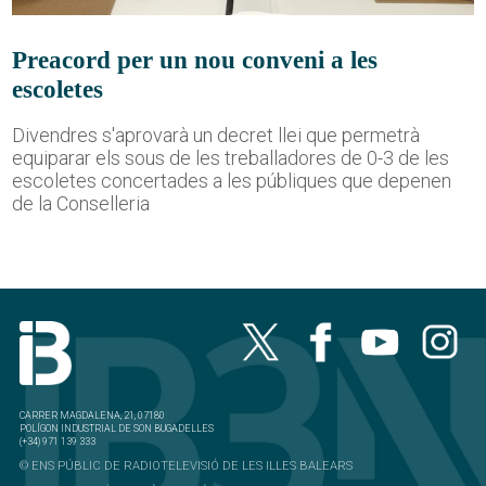
Preacord per un nou conveni a les
escoletes
Divendres s'aprovarà un decret llei que permetrà
equiparar els sous de les treballadores de 0-3 de les
escoletes concertades a les públiques que depenen
de la Conselleria
CARRER MAGDALENA, 21, 07180
POLÍGON INDUSTRIAL DE SON BUGADELLES
(+34) 971 139 333
© ENS PÚBLIC DE RADIOTELEVISIÓ DE LES ILLES BALEARS