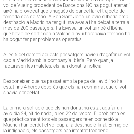
vol de Vueling procedent de Barcelona NO ha pogut aterrar i
això ha provocat que s’hagués de cancel·lar el trajecte de
tornada des de Maó. A Son Sant Joan, un avió d’Ibèria amb
destinació a Madrid ha tengut una avaria i ha deixat a terra a
més de 200 passatgers. I a Eivissa, un vol també d’Ibèria
que havia de sortir cap a València avui horabaixa tampoc ho
ha pogut fer per problemes operatius.
A les 6 del dematí aquests passatgers havien d’agafar un vol
cap a Madrid amb la companyia Ibèria. Però quan ja
facturaven les maletes, els han donat la notícia.
Desconeixen què ha passat amb la peça de l’avió i no ha
estat fins 4 hores després que els han confirmat que el vol
s’havia cancel·lat.
La primera sol·lució que els han donat ha estat agafar un
avió dia 24, nit de nadal, a les 22 del vepre. El problema és
que pràcticament tots els passatgers feien connexió a
Madrid i han perdut el vol cap a la destinació final. Enmig de
la indignació, els passatgers han intentat trobar-ne