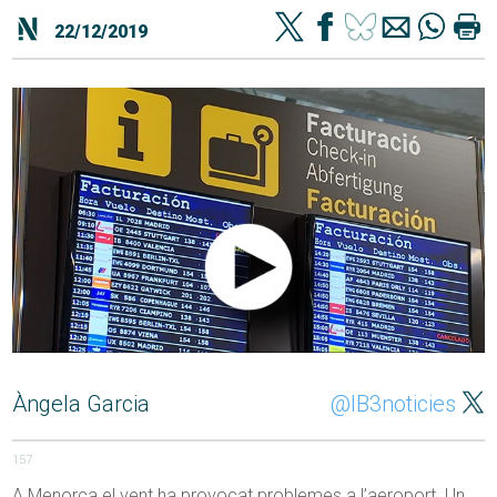
22/12/2019
Àngela Garcia
@IB3noticies
157
A Menorca el vent ha provocat problemes a l’aeroport. Un