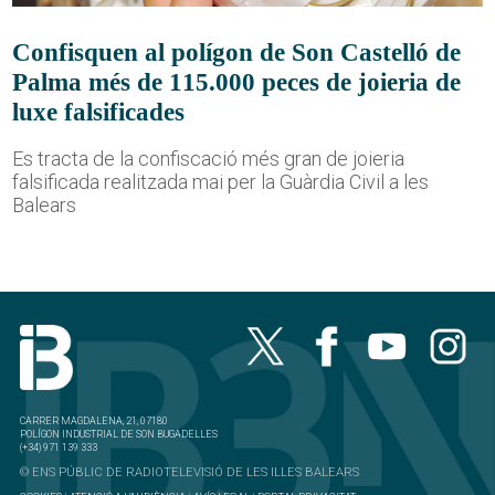
Confisquen al polígon de Son Castelló de
Palma més de 115.000 peces de joieria de
luxe falsificades
Es tracta de la confiscació més gran de joieria
falsificada realitzada mai per la Guàrdia Civil a les
Balears
CARRER MAGDALENA, 21, 07180
POLÍGON INDUSTRIAL DE SON BUGADELLES
(+34) 971 139 333
© ENS PÚBLIC DE RADIOTELEVISIÓ DE LES ILLES BALEARS