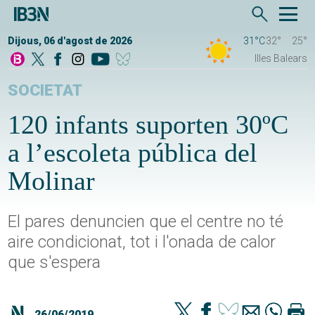
Dijous, 06 d'agost de 2026
31°C
32°
25°
Illes Balears
SOCIETAT
120 infants suporten 30ºC
a l’escoleta pública del
Molinar
El pares denuncien que el centre no té
aire condicionat, tot i l'onada de calor
que s'espera
26/06/2019