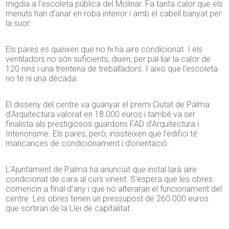
migdia a l’escoleta pública del Molinar. Fa tanta calor que els
menuts han d’anar en roba interior i amb el cabell banyat per
la suor.
Els pares es queixen que no hi ha aire condicionat. I els
ventiladors no són suficients, diuen, per pal·liar la calor de
120 nins i una trentena de treballadors. I això que l’escoleta
no té ni una dècada.
El disseny del centre va guanyar el premi Ciutat de Palma
d’Arquitectura valorat en 18.000 euros i també va ser
finalista als prestigiosos guardons FAD d’Arquitectura i
Interiorisme. Els pares, però, insisteixen que l’edifici té
mancances de condicionament i d’orientació.
L’Ajuntament de Palma ha anunciat que instal·larà aire
condicionat de cara al curs vinent. S’espera que les obres
comencin a final d’any i que no alteraran el funcionament del
centre. Les obres tenen un pressupost de 260.000 euros
que sortiran de la Llei de capitalitat.