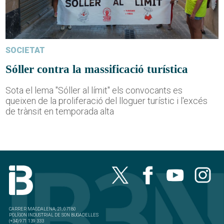
SOCIETAT
Sóller contra la massificació turística
Sota el lema "Sóller al límit" els convocants es
queixen de la proliferació del lloguer turístic i l'excés
de trànsit en temporada alta
CARRER MAGDALENA, 21, 07180
POLÍGON INDUSTRIAL DE SON BUGADELLES
(+34) 971 139 333