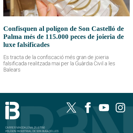
Confisquen al polígon de Son Castelló de
Palma més de 115.000 peces de joieria de
luxe falsificades
Es tracta de la confiscació més gran de joieria
falsificada realitzada mai per la Guàrdia Civil a les
Balears
CARRER MAGDALENA, 21, 07180
POLÍGON INDUSTRIAL DE SON BUGADELLES