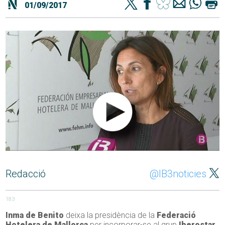
01/09/2017
Redacció
@IB3noticies
183
Inma de Benito
deixa la presidència de la
Federació
Hotelera de Mallorca
per incorporar-se al grup
Iberostar
.