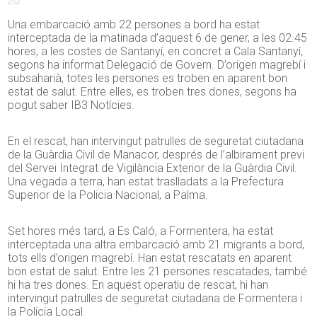
252
Una embarcació amb 22 persones a bord ha estat
interceptada de la matinada d’aquest 6 de gener, a les 02.45
hores, a les costes de Santanyí, en concret a Cala Santanyí,
segons ha informat Delegació de Govern. D’origen magrebí i
subsaharià, totes les persones es troben en aparent bon
estat de salut. Entre elles, es troben tres dones, segons ha
pogut saber IB3 Notícies.
En el rescat, han intervingut patrulles de seguretat ciutadana
de la Guàrdia Civil de Manacor, després de l’albirament previ
del Servei Integrat de Vigilància Exterior de la Guàrdia Civil.
Una vegada a terra, han estat traslladats a la Prefectura
Superior de la Policia Nacional, a Palma.
Set hores més tard, a Es Caló, a Formentera, ha estat
interceptada una altra embarcació amb 21 migrants a bord,
tots ells d’origen magrebí. Han estat rescatats en aparent
bon estat de salut. Entre les 21 persones rescatades, també
hi ha tres dones. En aquest operatiu de rescat, hi han
intervingut patrulles de seguretat ciutadana de Formentera i
la Policia Local.