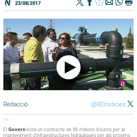
23/08/2017
Redacció
@IB3noticies
166
El
Govern
licita un contracte de 86 milions d’euros per al
manteniment d’infraestructures hidràuliques per als pròxims