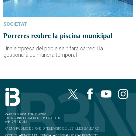
SOCIETAT
Porreres reobre la piscina municipal
Una empresa del poble se'n farà càrrec i la
gestionarà de manera temporal
CARRER MAGDALENA, 21, 07180
POLÍGON INDUSTRIAL DE SON BUGADELLES
(+34) 971 139 333
© ENS PÚBLIC DE RADIOTELEVISIÓ DE LES ILLES BALEARS
COOKIES
|
ATENCIÓ A L'AUDIÈNCIA
|
AVÍS LEGAL
|
PORTAL PRIVACITAT