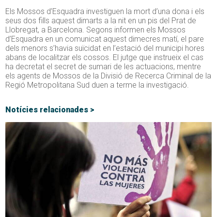
Els Mossos d’Esquadra investiguen la mort d’una dona i els
seus dos fills aquest dimarts a la nit en un pis del Prat de
Llobregat, a Barcelona. Segons informen els Mossos
d’Esquadra en un comunicat aquest dimecres matí, el pare
dels menors s’havia suïcidat en l’estació del municipi hores
abans de localitzar els cossos. El jutge que instrueix el cas
ha decretat el secret de sumari de les actuacions, mentre
els agents de Mossos de la Divisió de Recerca Criminal de la
Regió Metropolitana Sud duen a terme la investigació.
Notícies relacionades >