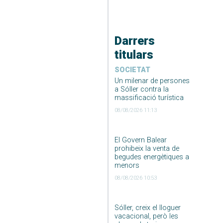
Darrers
titulars
SOCIETAT
Un milenar de persones
a Sóller contra la
massificació turística
08/08/2026 11:13
El Govern Balear
prohibeix la venta de
begudes energètiques a
menors
08/08/2026 10:53
Sóller, creix el lloguer
vacacional, però les