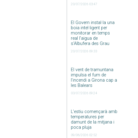
20/07/2026 03:47
El Govern instal·la una
boia intel·ligent per
monitorar en temps
real l’aigua de
s’Albufera des Grau
20/07/2026 09:33
El vent de tramuntana
impulsa el fum de
l’incendi a Girona cap a
les Balears
03/07/2026 09:24
L’estiu començarà amb
temperatures per
damunt de la mitjana i
poca pluja
09/06/2026 02:52