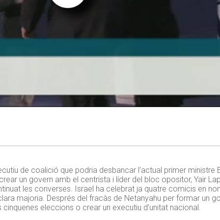
ecutiu de coalició que podria desbancar l’actual primer ministre
à crear un govern amb el centrista i líder del bloc opositor, Yair L
tinuat les converses. Israel ha celebrat ja quatre comicis en no
clara majoria. Després del fracàs de Netanyahu per formar un go
 cinquenes eleccions o crear un executiu d’unitat nacional.