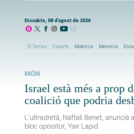
Dissabte, 08 d'agost de 2026
El Temps
Esports
Mallorca
Menorca
Eivi
MÓN
Israel està més a prop 
coalició que podria de
L'ultradretà, Naftali Benet, anuncià 
bloc opositor, Yair Lapid