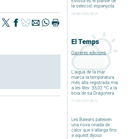
Eivissa és el planter de
la selecció espanyola
04/08/2026 08:24
El Temps
Darreres edicions
L’aigua de la mar
marca la temperatura
més alta registrada mai
a les Illes: 33,02 ºC a la
boia de sa Dragonera
07/08/2026 08:12
Les Balears pateixen
una nova onada de
calor que s’allarga fins
a aquest dijous