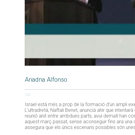
Ariadna Alfonso
153
Israel està més a prop de la formació d’un ampli ex
L’ultradretà, Naftali Benet, anuncià ahir que intentar
reunió anit entre ambdues parts, avui dematí han con
aquest març passat, sense aconseguir fins ara una 
assegura que els únics escenaris possibles són unes