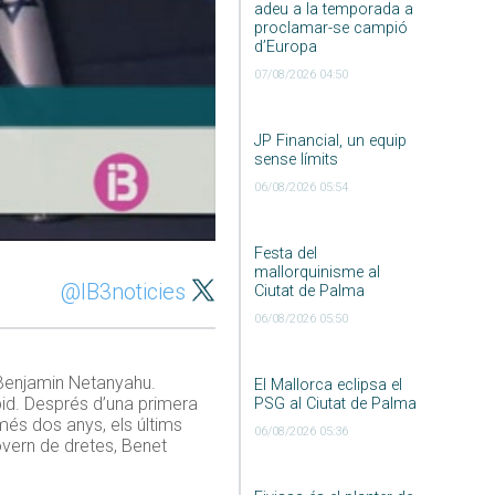
adeu a la temporada a
proclamar-se campió
d’Europa
07/08/2026 04:50
JP Financial, un equip
sense límits
06/08/2026 05:54
Festa del
mallorquinisme al
@IB3noticies
Ciutat de Palma
06/08/2026 05:50
 Benjamin Netanyahu.
El Mallorca eclipsa el
apid. Després d’una primera
PSG al Ciutat de Palma
més dos anys, els últims
06/08/2026 05:36
vern de dretes, Benet