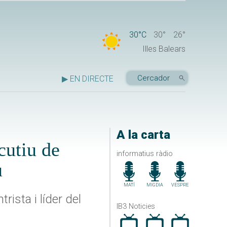
30°C
30°
26°
Illes Balears
▶ EN DIRECTE
A la carta
cutiu de
informatius ràdio
u
MATÍ
MIGDIA
VESPRE
rista i líder del
IB3 Noticies