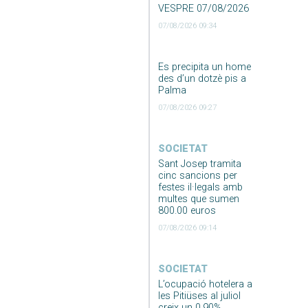
VESPRE 07/08/2026
07/08/2026 09:34
Es precipita un home
des d’un dotzè pis a
Palma
07/08/2026 09:27
SOCIETAT
Sant Josep tramita
cinc sancions per
festes il·legals amb
multes que sumen
800.00 euros
07/08/2026 09:14
SOCIETAT
L’ocupació hotelera a
les Pitiüses al juliol
creix un 0,90%