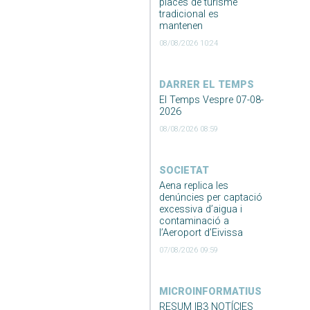
places de turisme
tradicional es
mantenen
08/08/2026 10:24
DARRER EL TEMPS
El Temps Vespre 07-08-
2026
08/08/2026 08:59
SOCIETAT
Aena replica les
denúncies per captació
excessiva d’aigua i
contaminació a
l’Aeroport d’Eivissa
07/08/2026 09:59
MICROINFORMATIUS
RESUM IB3 NOTÍCIES