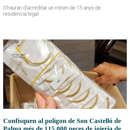
S'hauran d'acreditar un mínim de 15 anys de
residència legal
Confisquen al polígon de Son Castelló de
Palma més de 115.000 peces de joieria de