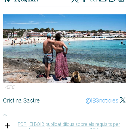
/EFE
Cristina Sastre
@IB3noticies
250
PDF | El
BOIB
publicat dijous sobre els requisits per