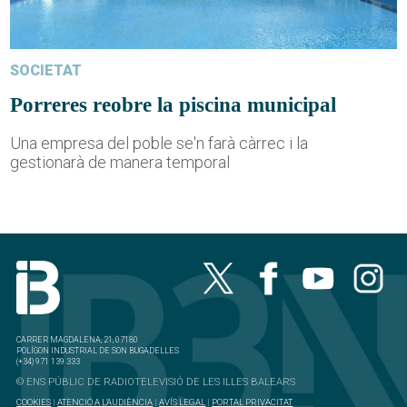
SOCIETAT
Porreres reobre la piscina municipal
Una empresa del poble se'n farà càrrec i la
gestionarà de manera temporal
CARRER MAGDALENA, 21, 07180
POLÍGON INDUSTRIAL DE SON BUGADELLES
(+34) 971 139 333
© ENS PÚBLIC DE RADIOTELEVISIÓ DE LES ILLES BALEARS
COOKIES
|
ATENCIÓ A L'AUDIÈNCIA
|
AVÍS LEGAL
|
PORTAL PRIVACITAT