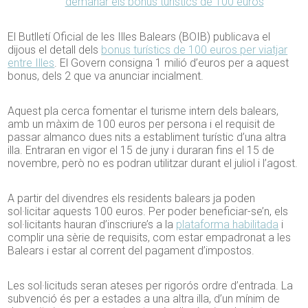
demanar els
bonus
turístics de 100 euros
El Butlletí Oficial de les Illes Balears (BOIB) publicava el
dijous el detall dels
bonus
turístics de 100 euros per viatjar
entre Illes
. El Govern consigna 1 milió d’euros per a aquest
bonus, dels 2 que va anunciar incialment.
Aquest pla cerca fomentar el turisme intern dels balears,
amb un màxim de 100 euros per persona i el requisit de
passar almanco dues nits a establiment turístic d’una altra
illa. Entraran en vigor el 15 de juny i duraran fins el 15 de
novembre, però no es podran utilitzar durant el juliol i l’agost.
A partir del divendres els residents balears ja poden
sol·licitar aquests 100 euros. Per poder beneficiar-se’n, els
sol·licitants hauran d’inscriure’s a la
plataforma habilitada
i
complir una sèrie de requisits, com estar empadronat a les
Balears i estar al corrent del pagament d’impostos.
Les sol·licituds seran ateses per rigorós ordre d’entrada. La
subvenció és per a estades a una altra illa, d’un mínim de