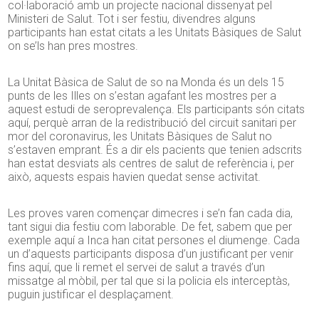
col·laboració amb un projecte nacional dissenyat pel
Ministeri de Salut. Tot i ser festiu, divendres alguns
participants han estat citats a les Unitats Bàsiques de Salut
on se’ls han pres mostres.
La Unitat Bàsica de Salut de so na Monda és un dels 15
punts de les Illes on s’estan agafant les mostres per a
aquest estudi de seroprevalença. Els participants són citats
aquí, perquè arran de la redistribució del circuit sanitari per
mor del coronavirus, les Unitats Bàsiques de Salut no
s’estaven emprant. És a dir els pacients que tenien adscrits
han estat desviats als centres de salut de referència i, per
això, aquests espais havien quedat sense activitat.
Les proves varen començar dimecres i se’n fan cada dia,
tant sigui dia festiu com laborable. De fet, sabem que per
exemple aquí a Inca han citat persones el diumenge. Cada
un d’aquests participants disposa d’un justificant per venir
fins aquí, que li remet el servei de salut a través d’un
missatge al mòbil, per tal que si la policia els interceptàs,
puguin justificar el desplaçament.