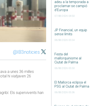
adeu a la temporada a
proclamar-se campió
d’Europa
07/08/2026 04:50
JP Financial, un equip
sense límits
06/08/2026 05:54
@IB3noticies
Festa del
mallorquinisme al
Ciutat de Palma
06/08/2026 05:50
va a unes 36 milles
otal hi viatjaven 26
El Mallorca eclipsa el
PSG al Ciutat de Palma
ribí. Els supervivents han
06/08/2026 05:36