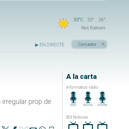
33°C
33°
26°
Illes Balears
▶ EN DIRECTE
A la carta
informatius ràdio
irregular prop de
MATÍ
MIGDIA
VESPRE
IB3 Noticies