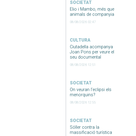
SOCIETAT
Elio i Mambo, més que
animals de companyia
08/08/2026 02:47
CULTURA
Ciutadella acompanya
Joan Pons per veure el
seu documental
08/08/2026 12:51
SOCIETAT
On veuran l’eclipsi els
menorquins?
08/08/2026 12:55
SOCIETAT
Sóller contra la
massificació turística