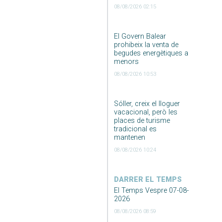
08/08/2026 02:15
El Govern Balear
prohibeix la venta de
begudes energètiques a
menors
08/08/2026 10:53
Sóller, creix el lloguer
vacacional, però les
places de turisme
tradicional es
mantenen
08/08/2026 10:24
DARRER EL TEMPS
El Temps Vespre 07-08-
2026
08/08/2026 08:59