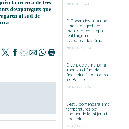
prèn la recerca de tres
20/07/2026 03:47
ants desapareguts que
ragaren al sud de
El Govern instal·la una
orca
boia intel·ligent per
monitorar en temps
real l’aigua de
s’Albufera des Grau
20/07/2026 09:33
El vent de tramuntana
impulsa el fum de
l’incendi a Girona cap a
les Balears
03/07/2026 09:24
L’estiu començarà amb
temperatures per
damunt de la mitjana i
poca pluja
09/06/2026 02:52