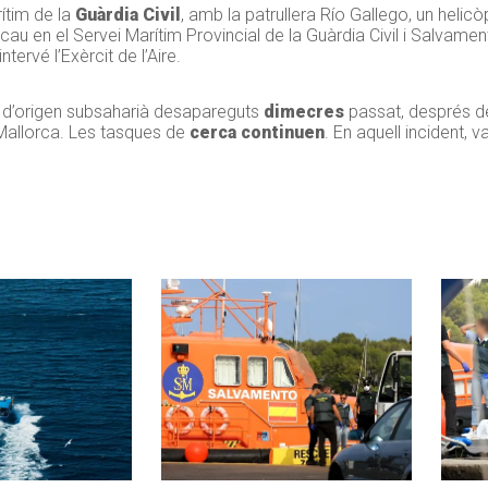
rítim de la
Guàrdia Civil
, amb la patrullera Río Gallego, un helic
ecau en el Servei Marítim Provincial de la Guàrdia Civil i Salvame
tervé l’Exèrcit de l’Aire.
d’origen subsaharià desapareguts
dimecres
passat, després de
 Mallorca. Les tasques de
cerca continuen
. En aquell incident, v