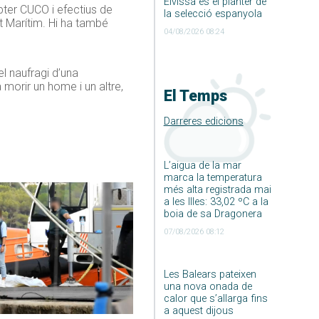
Eivissa és el planter de
òpter CUCO i efectius de
la selecció espanyola
nt Marítim. Hi ha també
04/08/2026 08:24
l naufragi d’una
a morir un home i un altre,
El Temps
Darreres edicions
L’aigua de la mar
marca la temperatura
més alta registrada mai
a les Illes: 33,02 ºC a la
boia de sa Dragonera
07/08/2026 08:12
Les Balears pateixen
una nova onada de
calor que s’allarga fins
a aquest dijous