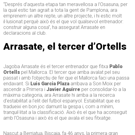
“Després d’aquesta etapa tan meravellosa a l’Osasuna, per
la qual estic tan agraït a tota la gent de Pamplona, ara
emprenem un altre repte, un altre projecte, i hi estic molt
il·lusionat perquè això és el que vol qualsevol entrenador:
construir alguna cosa”, ha assegurat Arrasate en
declaracions al club.
Arrasate, el tercer d’Ortells
Jagoba Arrasate és el tercer entrenador que fitxa
Pablo
Ortells
pel Mallorca. El tercer que arriba avalat pel seu
passat i amb l’objectiu de fer que el Mallorca faci una passa
endavant. Si
Luis Garcia Plaza
arribava a Son Moix per
ascendir a Primera i
Javier Aguirre
per consolidar-lo a la
màxima categoria, ara Arrasate hi arriba a la recerca
d’estabilitat a l’elit del futbol espanyol. Estabilitat que es
tradueixi en bon joc damunt la gespa i, com a mínim,
tranquil·litat a la classificació. Això és el que ha aconseguit
amb l’Osasuna i això és el que avala el seu fitxatge.
Nascut a Berriatua, Biscaia, fa 46 anys, la primera gran