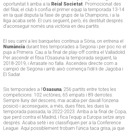
oportunitat li arriba a la
Reial Societat
. Promocionat des
del filial, el club li confia el primer equip la temporada 13-14
en la qual disputa la fase de grups de la Champions, i a la
lliga acaba setè. El curs següent, però, és destituït després
d’aconseguir només una victòria en deu partits.
El seu camí a les banquetes continua a Sòria, on entrena el
Numància
durant tres temporades a Segona i per poc no el
puja a Primera. Cau a la final de play-off contra el Valladolid.
Per ascendir el fitxa l’Osasuna la temporada següent, la
2018-2019, i Arrasate no falla. Ascendeix directe com a
campió de Segona i amb això comença l’idil·li de Jagoba i
El Sadar.
Sis temporades a l’
Osasuna
, 256 partits entre totes les
competicions. 102 victòries, 65 empats i 89 derrotes.
Sempre lluny del descens, mai acaba per davall l’onzena
posició i aconsegueix, a més, dues fites, les dues la
temporada passada, la 2022-2023. Arriba a la final de Copa,
que perd contra el Madrid, i fica l’equip a Europa setze anys
després. Acaba setè i es classifiquen per a la Conference
League. Aquí possiblement trobam l’única taca grisa, ja que