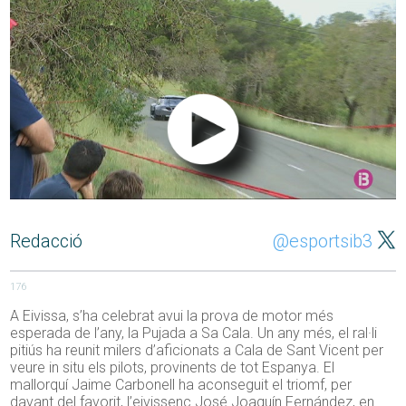
Redacció
@esportsib3
176
A Eivissa, s’ha celebrat avui la prova de motor més
esperada de l’any, la Pujada a Sa Cala. Un any més, el ral·li
pitiús ha reunit milers d’aficionats a Cala de Sant Vicent per
veure in situ els pilots, provinents de tot Espanya. El
mallorquí Jaime Carbonell ha aconseguit el triomf, per
davant del favorit, l’eivissenc José Joaquín Fernández, en