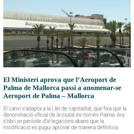
El Ministeri aprova que l’Aeroport de
Palma de Mallorca passi a anomenar-se
Aeroport de Palma – Mallorca
El canvi s'adapta a la Llei de capitalitat, que fixa que la
denominació oficial de la ciutat és només Palma. Ara
s'obri un període d'al·legacions abans que la
modificació es pugui aprovar de manera definitiva.