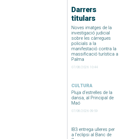
Darrers
titulars
Noves imatges de la
investigació judicial
sobre les càrregues
policials a la
manifestació contra la
massificació turística a
Palma
07/08/2026 10:44
CULTURA
Pluja d’estrelles de la
dansa, al Principal de
Maó
07/08/2026 09:59
IB3 entrega ulleres per
a l’eclipsi al Banc de