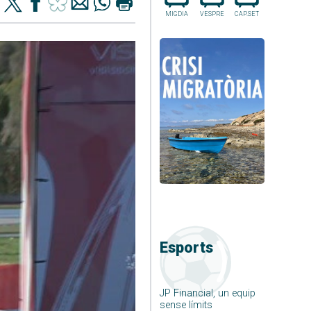
MIGDIA
VESPRE
CAP.SET
Esports
JP Financial, un equip
sense límits