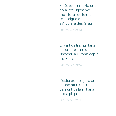
El Govern instal·la una
boia intel·ligent per
monitorar en temps
real l’aigua de
s’Albufera des Grau
20/07/2026 09:33
El vent de tramuntana
impulsa el fum de
l’incendi a Girona cap a
les Balears
03/07/2026 09:24
L’estiu començarà amb
temperatures per
damunt de la mitjana i
poca pluja
09/06/2026 02:52