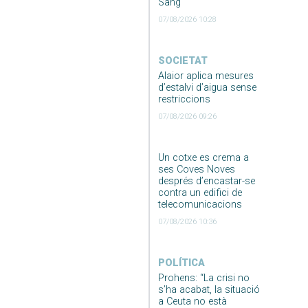
Sang
07/08/2026 10:28
SOCIETAT
Alaior aplica mesures
d’estalvi d’aigua sense
restriccions
07/08/2026 09:26
Un cotxe es crema a
ses Coves Noves
després d’encastar-se
contra un edifici de
telecomunicacions
07/08/2026 10:36
POLÍTICA
Prohens: “La crisi no
s’ha acabat, la situació
a Ceuta no està