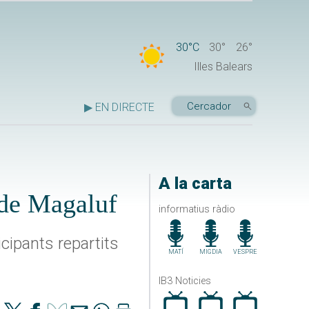
30°C
30°
26°
Illes Balears
▶ EN DIRECTE
A la carta
 de Magaluf
informatius ràdio
cipants repartits
MATÍ
MIGDIA
VESPRE
IB3 Noticies