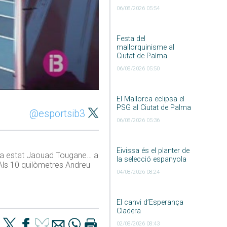
06/08/2026 05:54
Festa del
mallorquinisme al
Ciutat de Palma
06/08/2026 05:50
El Mallorca eclipsa el
PSG al Ciutat de Palma
@esportsib3
06/08/2026 05:36
Eivissa és el planter de
 ha estat Jaouad Tougane… a
la selecció espanyola
Als 10 quilòmetres Andreu
04/08/2026 08:24
El canvi d’Esperança
Cladera
02/08/2026 08:43