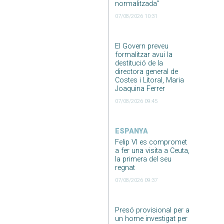
normalitzada”
07/08/2026 10:31
El Govern preveu
formalitzar avui la
destitució de la
directora general de
Costes i Litoral, Maria
Joaquina Ferrer
07/08/2026 09:45
ESPANYA
Felip VI es compromet
a fer una visita a Ceuta,
la primera del seu
regnat
07/08/2026 09:37
Presó provisional per a
un home investigat per