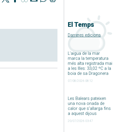
El Temps
Darreres edicions
L’aigua de la mar
marca la temperatura
més alta registrada mai
a les Illes: 33,02 ºC a la
boia de sa Dragonera
07/08/2026 08:12
Les Balears pateixen
una nova onada de
calor que s’allarga fins
a aquest dijous
20/07/2026 03:47