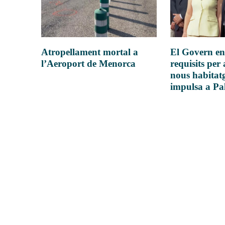
Atropellament mortal a
El Govern en
l’Aeroport de Menorca
requisits per 
nous habitatg
impulsa a P