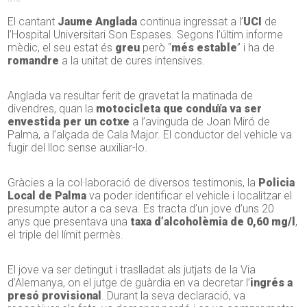
El cantant
Jaume Anglada
continua ingressat a l’
UCI
de
l’Hospital Universitari Son Espases. Segons l’últim informe
mèdic, el seu estat és
greu
però “
més estable
” i ha de
romandre
a la unitat de cures intensives.
Anglada va resultar ferit de gravetat la matinada de
divendres, quan la
motocicleta que conduïa va ser
envestida per un cotxe
a l’avinguda de Joan Miró de
Palma, a l’alçada de Cala Major. El conductor del vehicle va
fugir del lloc sense auxiliar-lo.
Gràcies a la col·laboració de diversos testimonis, la
Policia
Local de Palma
va poder identificar el vehicle i localitzar el
presumpte autor a ca seva. Es tracta d’un jove d’uns 20
anys que presentava una
taxa d’alcoholèmia de 0,60 mg/l
,
el triple del límit permès.
El jove va ser detingut i traslladat als jutjats de la Via
d’Alemanya, on el jutge de guàrdia en va decretar l’
ingrés a
presó provisional
. Durant la seva declaració, va