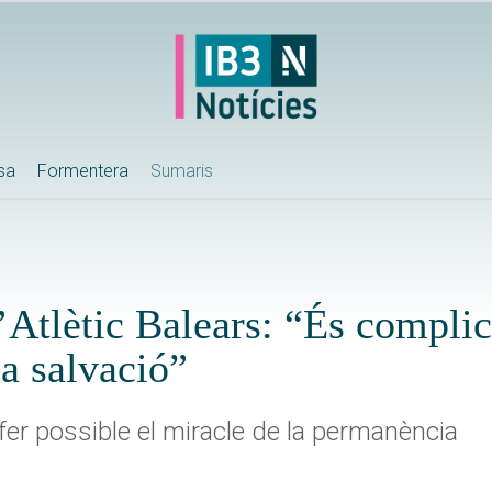
ssa
Formentera
Sumaris
’Atlètic Balears: “És complic
la salvació”
r fer possible el miracle de la permanència