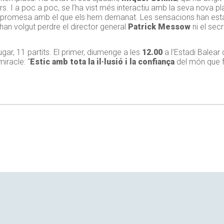
s. I a poc a poc, se l’ha vist més interactiu amb la seva nova plan
mpromesa amb el que els hem demanat. Les sensacions han estat 
an volgut perdre el director general
Patrick Messow
ni el sec
jugar, 11 partits. El primer, diumenge a les
12.00
a l’Estadi Balear
miracle: “
Estic amb tota la il·lusió i la confiança
del món que f