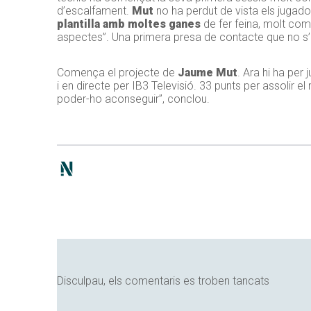
d’escalfament.
Mut
no ha perdut de vista els jugador
plantilla amb moltes ganes
de fer feina, molt co
aspectes”. Una primera presa de contacte que no s’h
Comença el projecte de
Jaume Mut
. Ara hi ha per 
i en directe per IB3 Televisió. 33 punts per assolir el 
poder-ho aconseguir”, conclou.
Disculpau, els comentaris es troben tancats