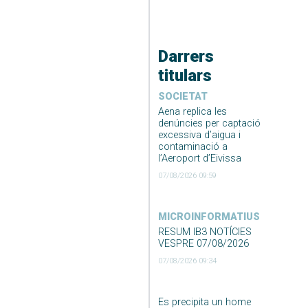
Darrers
titulars
SOCIETAT
Aena replica les
denúncies per captació
excessiva d’aigua i
contaminació a
l’Aeroport d’Eivissa
07/08/2026 09:59
MICROINFORMATIUS
RESUM IB3 NOTÍCIES
VESPRE 07/08/2026
07/08/2026 09:34
Es precipita un home