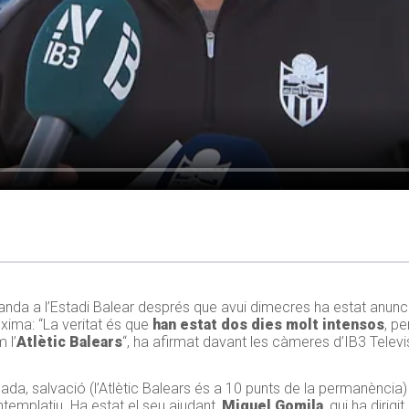
manda a l’Estadi Balear després que avui dimecres ha estat anun
xima: “La veritat és que
han estat dos dies molt intensos
, p
 l’
Atlètic Balears
“, ha afirmat davant les càmeres d’IB3 Televi
da, salvació (l’Atlètic Balears és a 10 punts de la permanència) 
emplatiu. Ha estat el seu ajudant,
Miquel Gomila
, qui ha dirigi