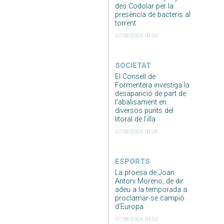
des Codolar per la
presència de bacteris al
torrent
07/08/2026 09:03
SOCIETAT
El Consell de
Formentera investiga la
desaparició de part de
l’abalisament en
diversos punts del
litoral de l’illa
07/08/2026 08:28
ESPORTS
La proesa de Joan
Antoni Moreno, de dir
adeu a la temporada a
proclamar-se campió
d’Europa
07/08/2026 04:50