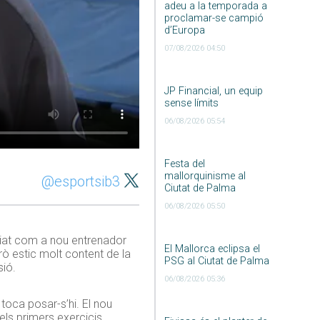
adeu a la temporada a
proclamar-se campió
d’Europa
07/08/2026 04:50
JP Financial, un equip
sense límits
06/08/2026 05:54
Festa del
mallorquinisme al
@esportsib3
Ciutat de Palma
06/08/2026 05:50
ciat com a nou entrenador
El Mallorca eclipsa el
erò estic molt content de la
PSG al Ciutat de Palma
sió.
06/08/2026 05:36
toca posar-s’hi. El nou
t els primers exercicis