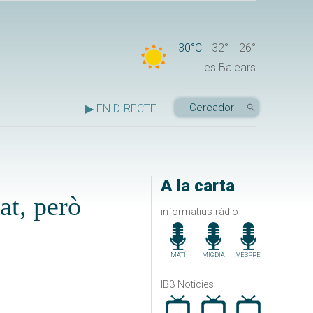
30°C
32°
26°
Illes Balears
▶ EN DIRECTE
A la carta
at, però
informatius ràdio
MATÍ
MIGDIA
VESPRE
IB3 Noticies