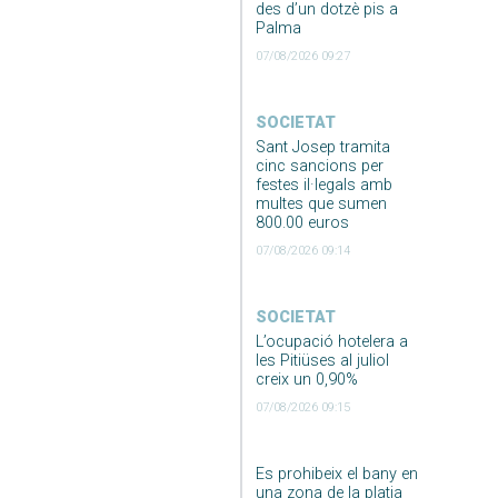
des d’un dotzè pis a
Palma
07/08/2026 09:27
SOCIETAT
Sant Josep tramita
cinc sancions per
festes il·legals amb
multes que sumen
800.00 euros
07/08/2026 09:14
SOCIETAT
L’ocupació hotelera a
les Pitiüses al juliol
creix un 0,90%
07/08/2026 09:15
Es prohibeix el bany en
una zona de la platja