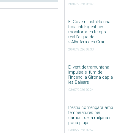
20/07/2026 03:47
El Govern instal·la una
boia intel·ligent per
monitorar en temps
real l’aigua de
s’Albufera des Grau
20/07/2026 09:33
El vent de tramuntana
impulsa el fum de
l’incendi a Girona cap a
les Balears
03/07/2026 09:24
L’estiu començarà amb
temperatures per
damunt de la mitjana i
poca pluja
09/06/2026 02:52