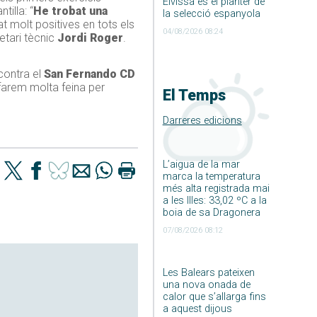
Eivissa és el planter de
tilla: “
He trobat una
la selecció espanyola
molt positives en tots els
04/08/2026 08:24
retari tècnic
Jordi Roger
.
 contra el
San Fernando CD
arem molta feina per
El Temps
Darreres edicions
L’aigua de la mar
marca la temperatura
més alta registrada mai
a les Illes: 33,02 ºC a la
boia de sa Dragonera
07/08/2026 08:12
Les Balears pateixen
una nova onada de
calor que s’allarga fins
a aquest dijous