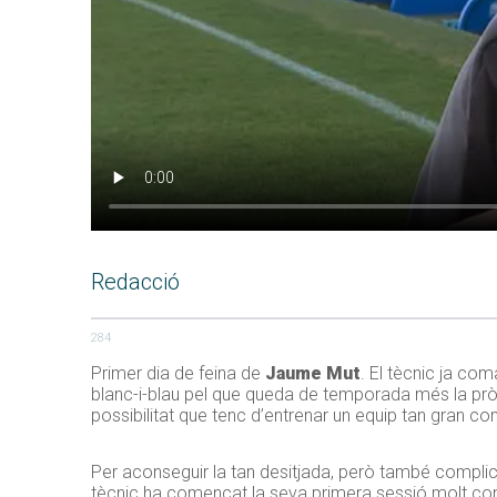
Redacció
284
Primer dia de feina de
Jaume Mut
. El tècnic ja co
blanc-i-blau pel que queda de temporada més la prò
possibilitat que tenc d’entrenar un equip tan gran com
Per aconseguir la tan desitjada, però també complica
tècnic ha començat la seva primera sessió molt cont