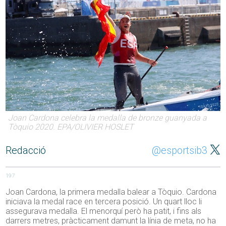
Joan Cardona celebra la medalla de bronze guanyada a
Tòquio 2020. EPA/OLIVIER HOSLET
Redacció
@esportsib3
197
Joan Cardona, la primera medalla balear a Tòquio. Cardona
iniciava la medal race en tercera posició. Un quart lloc li
assegurava medalla. El menorquí però ha patit, i fins als
darrers metres, pràcticament damunt la línia de meta, no ha