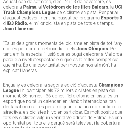
Aquest cap de setmana, dies 12 i 13 de novembre, es
celebra a
Palma
, al
Velòdrom de les Illes Balears
, la
UCI
Track Champions Legue
de ciclisme en pista. Per parlar
d’aquest esdeveniment, ha passat pel programa
Esports 3
d’
IB3 Ràdio
, el millor ciclista en pista de tots els temps,
Joan Llaneras
.
“És un dels grans moments del ciclisme en pista de tot l’any
només per darrere del mundial o els
Jocs Olímpics
. Per
tant, em fa especial il·lusió que es pugui celebrar a Mallorca
perquè a nivell d’espectacle sí que és la millor competició
que hi ha. És una oportunitat per mostrar-nos al món”, ha
explicat Llaneras.
Enguany es celebra la segona edició d’aquesta
Champions
League
i hi participen els 72 millors ciclistes en pista del
moment, 36 homes i 36 dones. “El ciclisme en pista és un
esport que no té un calendari en l’àmbit internacional tan
destacat com altres per això quan hi ha una competició tan
atractiva, els ciclistes hi volen participar. És molt positiu que
tots els ciclistes vulguin venir al Velòdrom de Palma. És una
oportunitat per tots ells perquè serà televisat i la cobertura