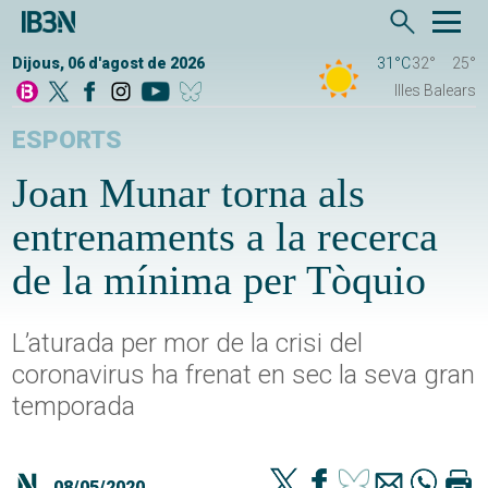
Dijous, 06 d'agost de 2026
31°C
32°
25°
Illes Balears
ESPORTS
Joan Munar torna als
entrenaments a la recerca
de la mínima per Tòquio
L’aturada per mor de la crisi del
coronavirus ha frenat en sec la seva gran
temporada
08/05/2020