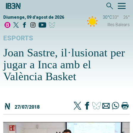
Diumenge, 09 d'agost de 2026
30°C
33°
26°
Illes Balears
ESPORTS
Joan Sastre, il·lusionat per
jugar a Inca amb el
València Basket
27/07/2018