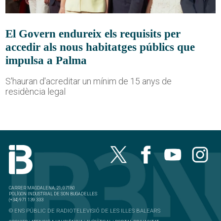
El Govern endureix els requisits per
accedir als nous habitatges públics que
impulsa a Palma
S'hauran d'acreditar un mínim de 15 anys de
residència legal
CARRER MAGDALENA, 21, 07180
POLÍGON INDUSTRIAL DE SON BUGADELLES
(+34) 971 139 333
© ENS PÚBLIC DE RADIOTELEVISIÓ DE LES ILLES BALEARS