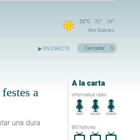
32°C
32°
26°
Illes Balears
▶ EN DIRECTE
A la carta
 festes a
informatius ràdio
MATÍ
MIGDIA
VESPRE
ntar una dura
IB3 Noticies