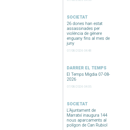
SOCIETAT
26 dones han estat
assassinades per
violència de gènere
enguany fins al mes de
juny
07/08/2026 04:48
DARRER EL TEMPS
El Temps Migdia 07-08-
2026
07/08/2026 04:05
SOCIETAT
L’Ajuntament de
Marratxí inaugura 144
nous aparcaments al
polígon de Can Rubiol