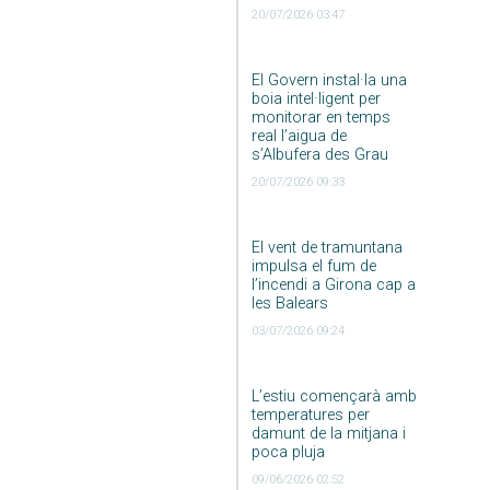
20/07/2026 03:47
El Govern instal·la una
boia intel·ligent per
monitorar en temps
real l’aigua de
s’Albufera des Grau
20/07/2026 09:33
El vent de tramuntana
impulsa el fum de
l’incendi a Girona cap a
les Balears
03/07/2026 09:24
L’estiu començarà amb
temperatures per
damunt de la mitjana i
poca pluja
09/06/2026 02:52