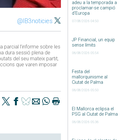
adeu a la temporada a
proclamar-se campió
d’Europa
@IB3noticies
07/08/2026 04:50
JP Financial, un equip
sense límits
a parcial l’informe sobre les
na dura sessió plena de
06/08/2026 05:54
utats del seu mateix partit,
riccions que varen imposar
Festa del
mallorquinisme al
Ciutat de Palma
06/08/2026 05:50
El Mallorca eclipsa el
PSG al Ciutat de Palma
06/08/2026 05:36