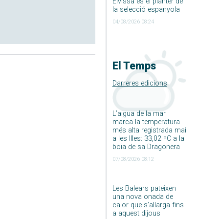
Eivissa és el planter de
la selecció espanyola
04/08/2026 08:24
El Temps
Darreres edicions
L’aigua de la mar
marca la temperatura
més alta registrada mai
a les Illes: 33,02 ºC a la
boia de sa Dragonera
07/08/2026 08:12
Les Balears pateixen
una nova onada de
calor que s’allarga fins
a aquest dijous