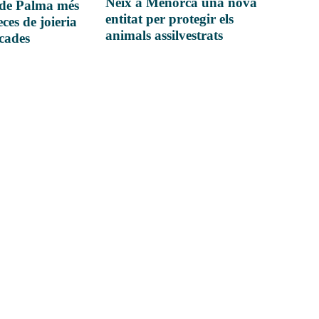
Neix a Menorca una nova
 de Palma més
entitat per protegir els
ces de joieria
animals assilvestrats
icades