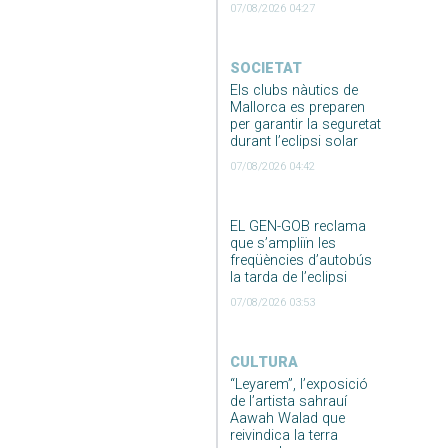
07/08/2026 04:27
SOCIETAT
Els clubs nàutics de
Mallorca es preparen
per garantir la seguretat
durant l’eclipsi solar
07/08/2026 04:42
EL GEN-GOB reclama
que s’ampliïn les
freqüències d’autobús
la tarda de l’eclipsi
07/08/2026 03:53
CULTURA
“Leyarem”, l’exposició
de l’artista sahrauí
Aawah Walad que
reivindica la terra