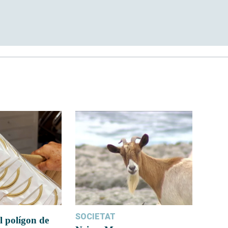
SOCIETAT
l polígon de