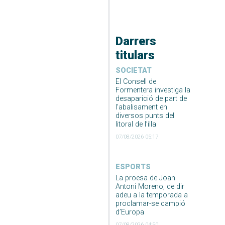
Darrers
titulars
SOCIETAT
El Consell de
Formentera investiga la
desaparició de part de
l’abalisament en
diversos punts del
litoral de l’illa
07/08/2026 05:17
ESPORTS
La proesa de Joan
Antoni Moreno, de dir
adeu a la temporada a
proclamar-se campió
d’Europa
07/08/2026 04:50