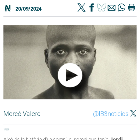
20/09/2024
Mercè Valero
@IB3noticies
799
Això és la història d’un somni, el somni que tenia
Jordi