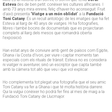
Esteva
des de ben petit: conèixer les cultures africanes. I
amb 73 anys mira enrere, feliç d’haver-ho aconseguit. Fruit
d’això presenta
‘Viatge a un món oblidat’
a la
Fundació
Toni Catany
. És un recull antològic de les imatges que ha fet
Esteva al llarg de 40 anys de viatges. Hi ha fotografies,
llibres i també bocins de documentals que es projectaran
complets al llarg dels mesos que romandrà oberta
l’exposició.
Han estat anys de conviure amb gent de països com Egipte,
Ghana i la Costa d’Ivori, per viure i captar moments tan
especials com els rituals de trànsit. Esteva no es considera
ni viatger ni aventurer, sinó un escriptor que capta també
amb la càmera tot allò que veu i que vol explicar.
Ho complementa tot plegat una fotografia que el seu amic
Toni Catany va fer a Ghana i que té molta història darrere.
Qui la vulgui conèixer ho podrà fer fins al mes de maig a la
Fundació Toni Catany de Llucmajor.