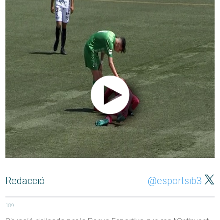
Redacció
@esportsib3
189