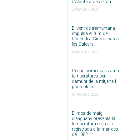
s’Albufera des Grau
20/07/2026 09:33
El vent de tramuntana
impulsa el fum de
l’incendi a Girona cap a
les Balears
03/07/2026 09:24
L’estiu començarà amb
temperatures per
damunt de la mitjana i
poca pluja
09/06/2026 02:52
El mes de maig
d’enguany presenta la
temperatura més alta
registrada a la mar des
de 1982