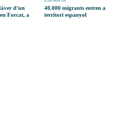
ESPANYA
dàver d’un
40.000 migrants entren a
en Forcat, a
territori espanyol