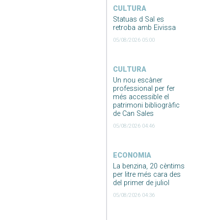
CULTURA
Statuas d Sal es
retroba amb Eivissa
05/08/2026 05:00
CULTURA
Un nou escàner
professional per fer
més accessible el
patrimoni bibliogràfic
de Can Sales
05/08/2026 04:46
ECONOMIA
La benzina, 20 cèntims
per litre més cara des
del primer de juliol
05/08/2026 04:36