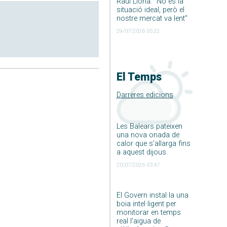
Raúl Llona: ”No és la
situació ideal, però el
nostre mercat va lent”
29/07/2026 05:22
El Temps
Darreres edicions
Les Balears pateixen
una nova onada de
calor que s’allarga fins
a aquest dijous
20/07/2026 03:47
El Govern instal·la una
boia intel·ligent per
monitorar en temps
real l’aigua de