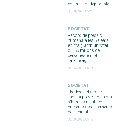
en un estat deplorable
05/08/2026 05:21
SOCIETAT
Rècord de pressió
humana a les Balears
en maig amb un total
d’1,86 milions de
persones en tot
l’arxipèlag
05/08/2026 05:19
SOCIETAT
Els desallotjats de
l’antiga presó de Palma
s’han distribuit per
diferents assentaments
de la ciutat
05/08/2026 05:15