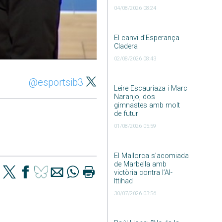
04/08/2026 08:24
El canvi d’Esperança
Cladera
02/08/2026 08:43
@esportsib3
Leire Escauriaza i Marc
Naranjo, dos
gimnastes amb molt
de futur
01/08/2026 05:59
El Mallorca s’acomiada
de Marbella amb
victòria contra l’Al-
Ittihad
30/07/2026 03:56