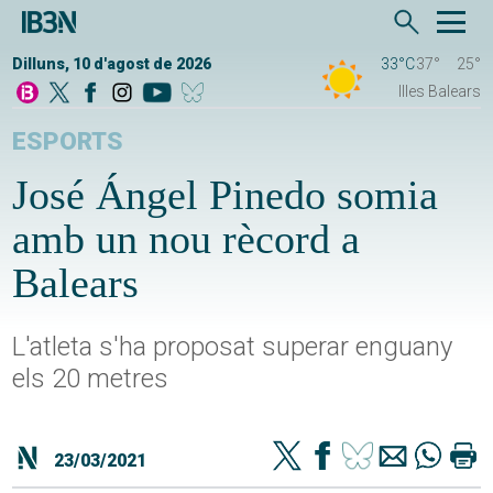
Dilluns, 10 d'agost de 2026
33°C
37°
25°
Illes Balears
ESPORTS
José Ángel Pinedo somia
amb un nou rècord a
Balears
L'atleta s'ha proposat superar enguany
els 20 metres
23/03/2021