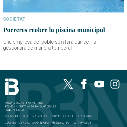
SOCIETAT
Porreres reobre la piscina municipal
Una empresa del poble se'n farà càrrec i la
gestionarà de manera temporal
CARRER MAGDALENA, 21, 07180
POLÍGON INDUSTRIAL DE SON BUGADELLES
(+34) 971 139 333
© ENS PÚBLIC DE RADIOTELEVISIÓ DE LES ILLES BALEARS
COOKIES
|
ATENCIÓ A L'AUDIÈNCIA
|
AVÍS LEGAL
|
PORTAL PRIVACITAT